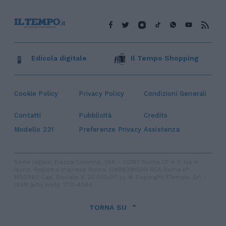
Edicola digitale
Il Tempo Shopping
Cookie Policy
Privacy Policy
Condizioni Generali
Contatti
Pubblicità
Credits
Modello 231
Preferenze Privacy
Assistenza
Sede legale: Piazza Colonna, 366 - 00187 Roma CF e P. Iva e
Iscriz. Registro Imprese Roma: 13486391009 REA Roma n°
1450962 Cap. Sociale € 25.000,00 i.v. © Copyright IlTempo. Srl -
ISSN (sito web): 1721-4084
TORNA SU