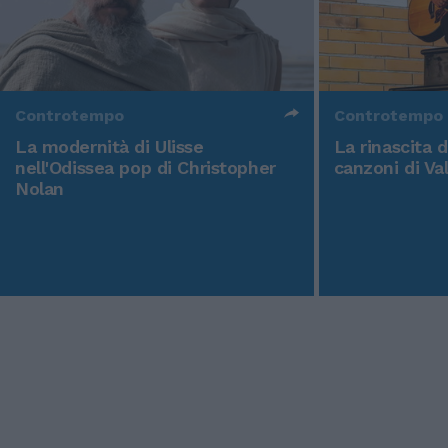
Controtempo
Controtempo
La modernità di Ulisse
La rinascita 
nell'Odissea pop di Christopher
canzoni di Va
Nolan