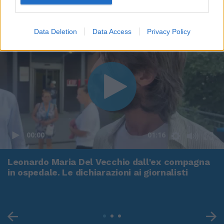
Data Deletion
Data Access
Privacy Policy
00:00
01:16
Leonardo Maria Del Vecchio dall'ex compagna
in ospedale. Le dichiarazioni ai giornalisti