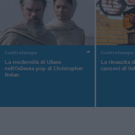
Controtempo
Controtempo
La modernità di Ulisse
La rinascita 
nell'Odissea pop di Christopher
canzoni di Va
Nolan