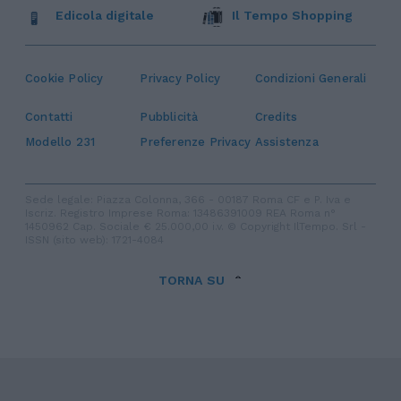
Edicola digitale
Il Tempo Shopping
Cookie Policy
Privacy Policy
Condizioni Generali
Contatti
Pubblicità
Credits
Modello 231
Preferenze Privacy
Assistenza
Sede legale: Piazza Colonna, 366 - 00187 Roma CF e P. Iva e
Iscriz. Registro Imprese Roma: 13486391009 REA Roma n°
1450962 Cap. Sociale € 25.000,00 i.v. © Copyright IlTempo. Srl -
ISSN (sito web): 1721-4084
TORNA SU