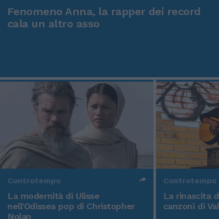
Fenomeno Anna, la rapper dei record
cala un altro asso
Controtempo
Controtempo
La modernità di Ulisse
La rinascita 
nell'Odissea pop di Christopher
canzoni di Va
Nolan