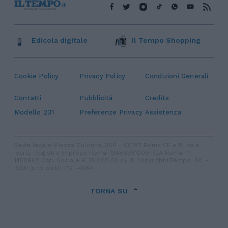
Edicola digitale
Il Tempo Shopping
Cookie Policy
Privacy Policy
Condizioni Generali
Contatti
Pubblicità
Credits
Modello 231
Preferenze Privacy
Assistenza
Sede legale: Piazza Colonna, 366 - 00187 Roma CF e P. Iva e
Iscriz. Registro Imprese Roma: 13486391009 REA Roma n°
1450962 Cap. Sociale € 25.000,00 i.v. © Copyright IlTempo. Srl -
ISSN (sito web): 1721-4084
TORNA SU