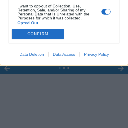
I want to opt-out of Collection, Use,
Retention, Sale, and/or Sharing of my
Personal Data that Is Unrelated with the
Purposes for which it was collected.
00:00
01:16
Opted Out
CONFIRM
Leonardo Maria Del Vecchio dall'ex compagna
in ospedale. Le dichiarazioni ai giornalisti
Data Deletion
Data Access
Privacy Policy