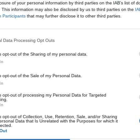
losure of your personal information by third parties on the IAB’s list of
. This information may also be disclosed by us to third parties on the
IA
Participants
that may further disclose it to other third parties.
Le
da
Rudy Giuliani a Come States?
Le
l Data Processing Opt Outs
Trump, Meloni e la strategia
americana
o opt-out of the Sharing of my personal data.
In
o opt-out of the Sale of my Personal Data.
In
to opt-out of processing my Personal Data for Targeted
ing.
In
o opt-out of Collection, Use, Retention, Sale, and/or Sharing
ersonal Data that Is Unrelated with the Purposes for which it
lected.
Out