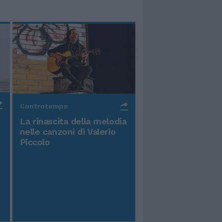
Controtempo
La rinascita della melodia
nelle canzoni di Valerio
Piccolo