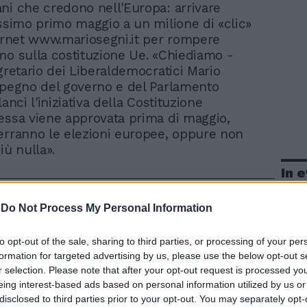
liani che credono nell'Europa: arrivare
ossimo primo maggio a un milione di «clic»
ternet www.mariosegni.it per rompere
mo sulla costituzione Ue. «Chiediamo -
egretario dei Liberaldemocratici Mario
mpegno del governo e del Parlamento
lanci l'iniziativa della Costituzione
essa viene approvata prima di maggio,
erranno le elezioni europee, oppure non
iù nulla».
In 
-
Do Not Process My Personal Information
to opt-out of the sale, sharing to third parties, or processing of your per
formation for targeted advertising by us, please use the below opt-out s
r selection. Please note that after your opt-out request is processed y
eing interest-based ads based on personal information utilized by us or
disclosed to third parties prior to your opt-out. You may separately opt-