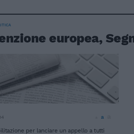
ITICA
enzione europea, Segni
a
a
04
a
litazione per lanciare un appello a tutti