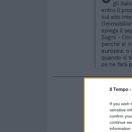
gli ita
entro il pr
sul sito in
l'immobilis
spiega il s
Segni - l'i
perché si ri
europea: o 
quando si t
se ne farà p
Il Tempo 
If you wish 
sensitive in
confirm you
continue se
information 