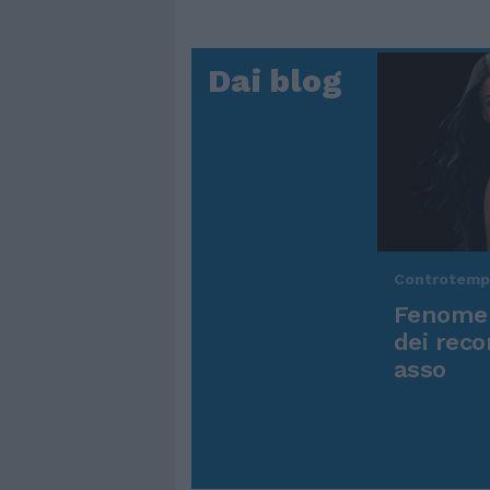
Dai blog
Controtem
Fenomen
dei reco
asso