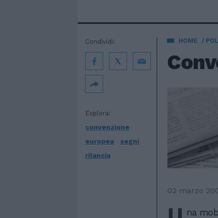
HOME
POL
Condividi:
Conv
Esplora:
convenzione
europea
segni
rilancia
02 marzo 20
U
na mobi