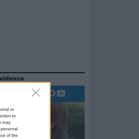
evidenza
sonal or
ection to
ou may
 personal
out of the