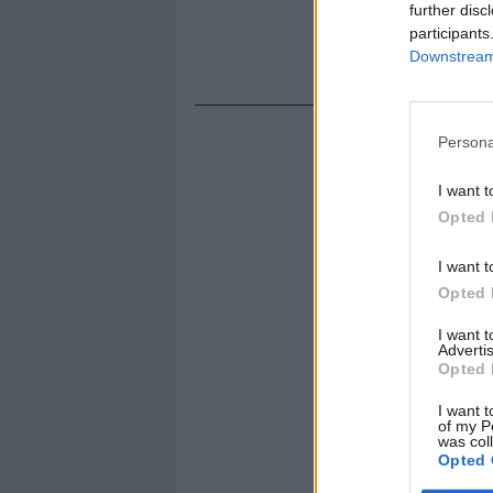
further disc
participants
Downstream 
Persona
I want t
Opted 
I want t
Opted 
I want 
Advertis
Opted 
I want t
of my P
was col
Opted 