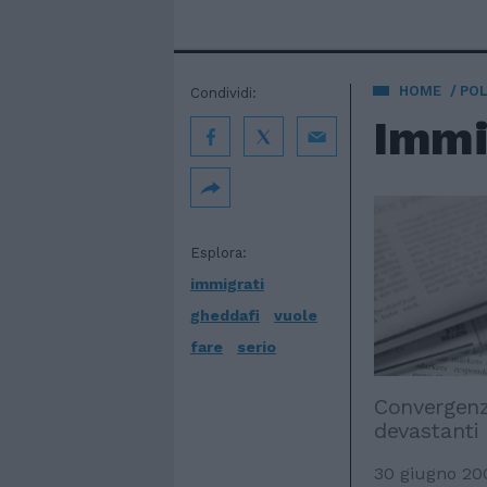
HOME
POL
Condividi:
Immig
Esplora:
immigrati
gheddafi
vuole
fare
serio
Convergenza
devastanti 
30 giugno 20