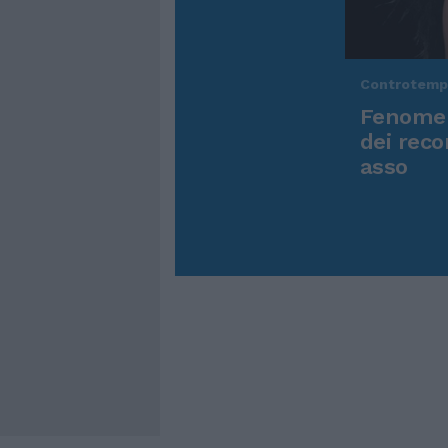
Controtem
Fenomen
dei reco
asso