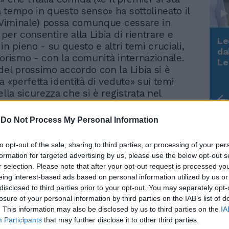
 tempo in questo senso» ha sottolineato il
l Viminale) possa comunque cessare in
per consentire alla Libia di rientrare e
Le
in pieno - su questo e altri temi cruciali,
da
rorismo - con la comunità internazionale.
Rudy Giuliani a Come States?
Le
del prossimo accordo con la Libia si è
Trump, Meloni e la strategia
americana
a «perfetta identità di vedute» sui temi
ella sicurezza che si è registrata nel
terale italo-francese tra Pisanu e il suo
olas Sarkozy. Proprio il ministro
-
Do Not Process My Personal Information
 transalpino ha rimarcato, nella
stampa congiunta con Pisanu, il pieno
to opt-out of the sale, sharing to third parties, or processing of your per
l'azione dell'Italia, annunciando anche di
formation for targeted advertising by us, please use the below opt-out s
o che durante il semestre di presidenza
r selection. Please note that after your opt-out request is processed y
rafforzino alcune azione di deterrenza
eing interest-based ads based on personal information utilized by us or
migrazione clandestina e il terrorismo
disclosed to third parties prior to your opt-out. You may separately opt-
mento dei dati biometrici sui visti
losure of your personal information by third parties on the IAB’s list of
. This information may also be disclosed by us to third parties on the
IA
di vistare il passaporto per gli
Participants
that may further disclose it to other third parties.
iari che entrano nell' area di Schengen).