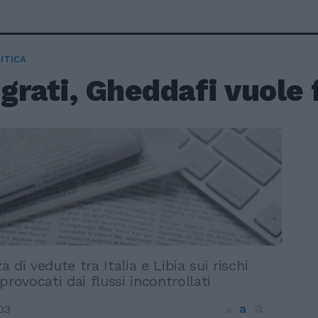
ITICA
rati, Gheddafi vuole f
 di vedute tra Italia e Libia sui rischi
provocati dai flussi incontrollati
a
a
03
a