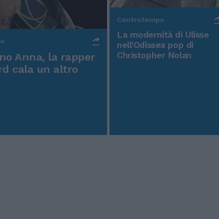
Controtempo
La modernità di Ulisse
po
nell'Odissea pop di
Christopher Nolan
o Anna, la rapper
rd cala un altro