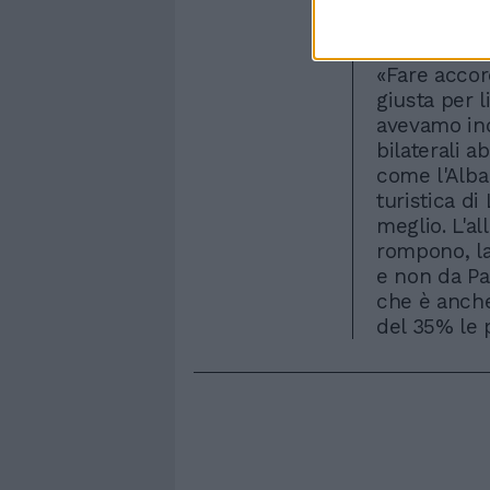
principalme
Paese. Il s
«Fare accord
giusta per l
avevamo indi
bilaterali a
come l'Alban
turistica d
meglio. L'al
rompono, la
e non da Pa
che è anche
del 35% le p