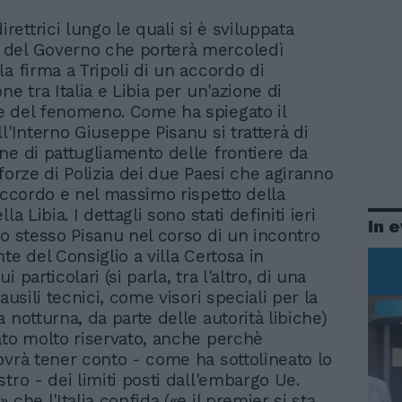
irettrici lungo le quali si è sviluppata
e del Governo che porterà mercoledì
a firma a Tripoli di un accordo di
ne tra Italia e Libia per un'azione di
 del fenomeno. Come ha spiegato il
l'Interno Giuseppe Pisanu si tratterà di
ne di pattugliamento delle frontiere da
forze di Polizia dei due Paesi che agiranno
raccordo e nel massimo rispetto della
la Libia. I dettagli sono stati definiti ieri
In 
lo stesso Pisanu nel corso di un incontro
te del Consiglio a villa Certosa in
 particolari (si parla, tra l'altro, di una
 ausili tecnici, come visori speciali per la
 notturna, da parte delle autorità libiche)
ato molto riservato, anche perchè
ovrà tener conto - come ha sottolineato lo
tro - dei limiti posti dall'embargo Ue.
 che l'Italia confida («e il premier si sta