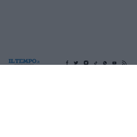
Edicola digitale
Il Tempo Shopping
Cookie Policy
Privacy Policy
Condizioni Generali
Contatti
Pubblicità
Credits
Modello 231
Preferenze Privacy
Assistenza