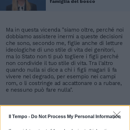
famiglia del bosco
Ma in questa vicenda "siamo oltre, perché noi
dobbiamo assistere inermi a queste decisioni
che sono, secondo me, figlie anche di letture
ideologiche di uno stile di vita dei genitori,
ma lo Stato non ti può togliere i figli perché
non condivide il tuo stile di vita. Tra l'altro
quando nulla si dice a chi i figli magari li fa
vivere nel degrado, per esempio nei campi
rom, o li costringe ad accattonare o a rubare,
e nessuno può fare nulla".
Il Tempo -
Do Not Process My Personal Information