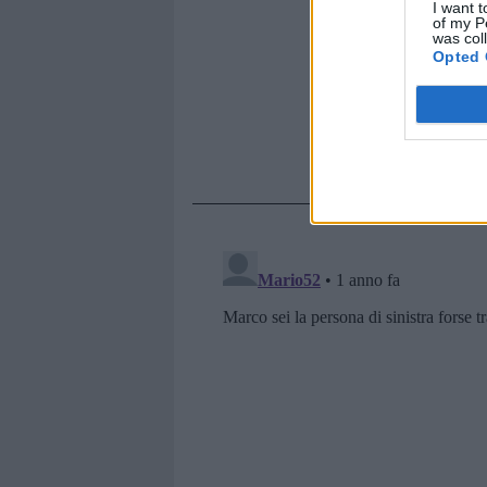
I want t
of my P
was col
Opted 