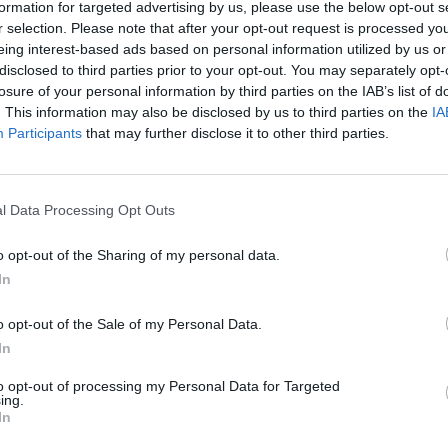
no molto artate - argomenta il leader
formation for targeted advertising by us, please use the below opt-out s
ueste proteste ambientali fanno ridere".
r selection. Please note that after your opt-out request is processed y
eing interest-based ads based on personal information utilized by us or
disclosed to third parties prior to your opt-out. You may separately opt-
arla così Rizzo? "Questi ambientalisti
losure of your personal information by third parties on the IAB’s list of
o pagati dalle multinazionali del green -
. This information may also be disclosed by us to third parties on the
IA
olitico che oggi presenta a Roma il
Participants
that may further disclose it to other third parties.
el "sovranismo popolare" - quindi c'è un
o al contrario" afferma citando il
berto Vannacci. In sintesi, per Rizzo "non
l Data Processing Opt Outs
ensare a un mondo che va verso la
. Il problema è che la repressione va
o opt-out of the Sharing of my personal data.
 l'informazione libera", argomenta l'ospite
In
o opt-out of the Sale of my Personal Data.
In
to opt-out of processing my Personal Data for Targeted
ing.
In