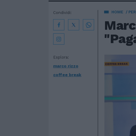
HOME
PE
Condividi:
Marco
"Paga
Esplora:
marco rizzo
coffee break