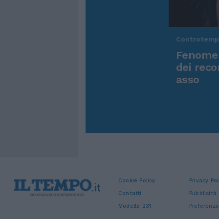
Controtem
Fenomen
dei reco
asso
Cookie Policy
Privacy Pol
Contatti
Pubblicità
Modello 231
Preferenze