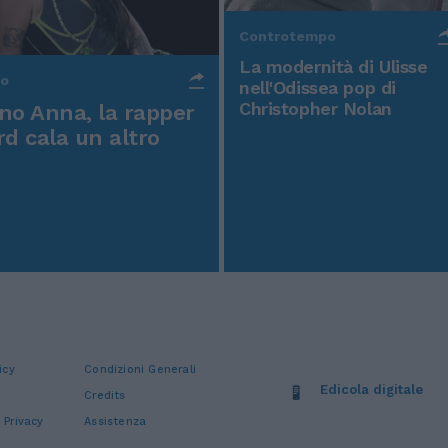
Controtempo
La modernità di Ulisse
po
nell'Odissea pop di
Christopher Nolan
o Anna, la rapper
rd cala un altro
icy
Condizioni Generali
Edicola digitale
Credits
 Privacy
Assistenza