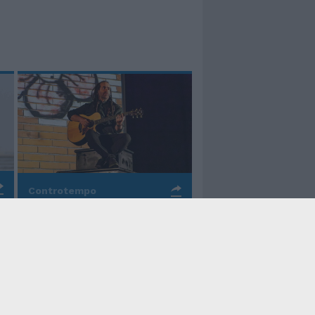
Controtempo
La rinascita della melodia
nelle canzoni di Valerio
Piccolo