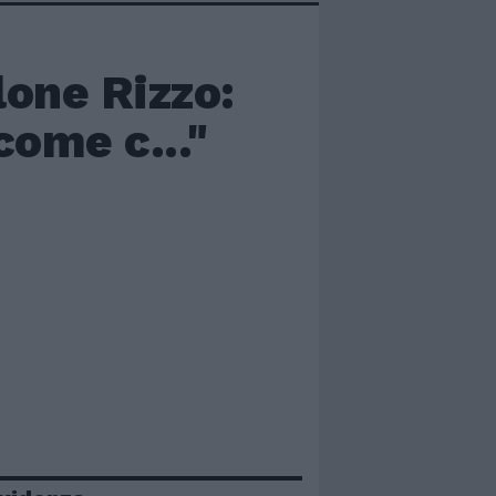
lone Rizzo:
come c..."