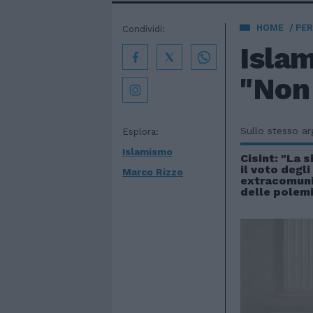
HOME
PE
Condividi:
Islam
"Non 
Sullo stesso a
Esplora:
Islamismo
Cisint: "La s
il voto degli
Marco Rizzo
extracomunit
delle polem