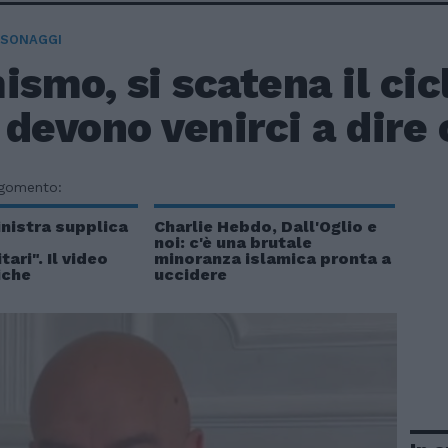
RSONAGGI
ismo, si scatena il cic
devono venirci a dire 
rgomento:
inistra supplica
Charlie Hebdo, Dall'Oglio e
noi: c'è una brutale
ari". Il video
minoranza islamica pronta a
iche
uccidere