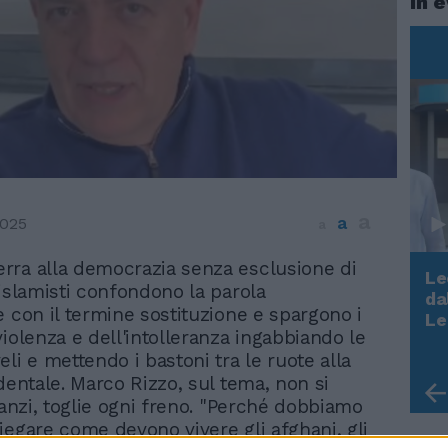
In 
a
a
2025
a
rra alla democrazia senza esclusione di
Le
i islamisti confondono la parola
da
e con il termine sostituzione e spargono i
Rudy Giuliani a Come States?
Le
Trump, Meloni e la strategia
violenza e dell'intolleranza ingabbiando le
americana
li e mettendo i bastoni tra le ruote alla
dentale. Marco Rizzo, sul tema, non si
 anzi, toglie ogni freno. "Perché dobbiamo
iegare come devono vivere gli afghani, gli