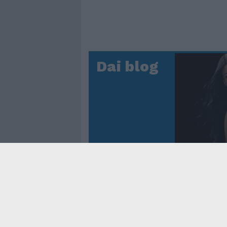
Dai blog
Controtem
Fenomen
dei reco
asso