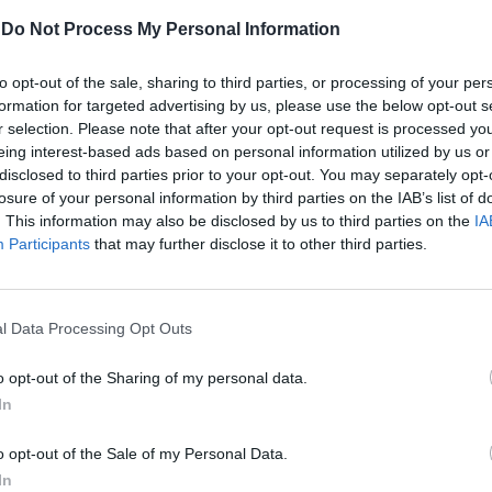
elli che vivono in Arabia Saudita", chiede in
bblicato su Youtube. Per il numero uno di
-
Do Not Process My Personal Information
 Sovrana Popolare "devono essere
nati, vivere come vogliono loro". "Però -
to opt-out of the sale, sharing to third parties, or processing of your per
ro dell'argomentazione - le stesse centrali
formation for targeted advertising by us, please use the below opt-out s
nte che vogliono fare queste cose,
r selection. Please note that after your opt-out request is processed y
eing interest-based ads based on personal information utilized by us or
 nei nostri Paesi, delle cose che non
disclosed to third parties prior to your opt-out. You may separately opt-
 pensato. I musulmani nei loro Paesi
losure of your personal information by third parties on the IAB’s list of
 vogliono, ma i musulmani e gli altri che
. This information may also be disclosed by us to third parties on the
IA
i nostri Paesi non devono venirci a dire
Participants
that may further disclose it to other third parties.
dobbiamo vivere noi", spiega alzando il
voce.
l Data Processing Opt Outs
o opt-out of the Sharing of my personal data.
In
Cisint: "La sinistra
o opt-out of the Sale of my Personal Data.
supplica il voto degli
In