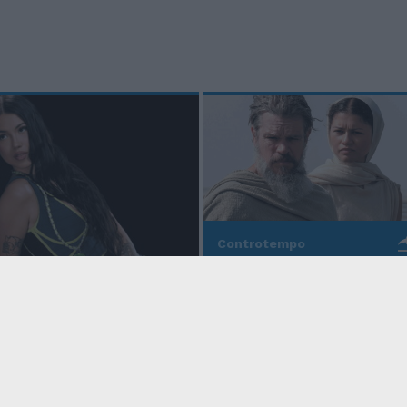
Controtempo
La modernità di Ulisse
po
nell'Odissea pop di
Christopher Nolan
o Anna, la rapper
rd cala un altro