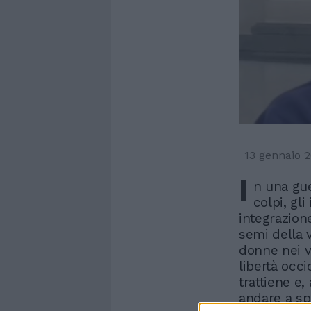
13 gennaio 
I
n una gue
colpi, gl
integrazion
semi della 
donne nei ve
libertà occi
trattiene e,
andare a sp