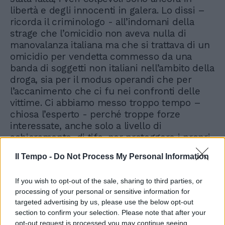
libertà e degli innocenti in galera. Lo dissi –
ricorda il criminologo - all’indomani della
strage che l’omicidio non aveva nulla di
manovalanza italiana ma che si trattava di un
omicidio per vendetta commesso da una
banda di soggetti non italiani nell’ambito della
droga, sia per il modus operandi che per
l’accanimento che ci fu nei confronti delle
vittime. Ci abbiamo messo troppo tempo –
chiosa l’esperto - perché troppe forze
interessate, anche solo a livello di
schieramento, di tifo, per proteggere i propri
amici e consulenti che avevano commesso
Il Tempo -
Do Not Process My Personal Information
dei grossi errori, si erano schierate contro”.
If you wish to opt-out of the sale, sharing to third parties, or
processing of your personal or sensitive information for
targeted advertising by us, please use the below opt-out
section to confirm your selection. Please note that after your
opt-out request is processed you may continue seeing