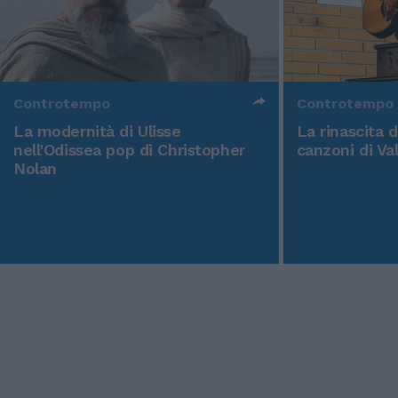
Controtempo
Controtempo
La modernità di Ulisse
La rinascita 
nell'Odissea pop di Christopher
canzoni di Va
Nolan