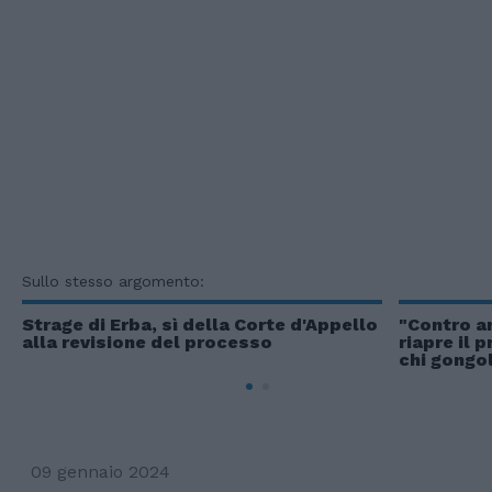
Sullo stesso argomento:
Strage di Erba, sì della Corte d'Appello
"Contro an
alla revisione del processo
riapre il 
chi gongo
09 gennaio 2024