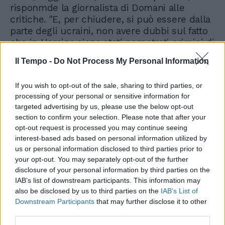
risponmde la giornalista di Domani alle
critiche. "E, per chiudere, si può essere dalla
parte degli ucraini, non avere dubbi sul fatto
che in Ucraina siano stati perpetrati crimini di
guerra e considerare Putin un criminale, pur
Il Tempo -
Do Not Process My Personal Information
continuando a non beatificare la figura di
Zelensky. Fatevene una ragione", conclude.
If you wish to opt-out of the sale, sharing to third parties, or
processing of your personal or sensitive information for
targeted advertising by us, please use the below opt-out
section to confirm your selection. Please note that after your
opt-out request is processed you may continue seeing
interest-based ads based on personal information utilized by
us or personal information disclosed to third parties prior to
Selvaggia Lucarelli e la feroce
critica al brand-Ucraina di
your opt-out. You may separately opt-out of the further
Zelensky: sapore di ultra-
disclosure of your personal information by third parties on the
nazionalismo
IAB’s list of downstream participants. This information may
also be disclosed by us to third parties on the
IAB’s List of
Downstream Participants
that may further disclose it to other
third parties.
Non è la prima volta che la Lucarelli esprime