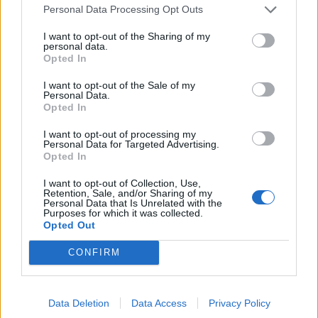
Personal Data Processing Opt Outs
perplessità sullaa figura di
Zelensky: "Comunque la guerra montata
I want to opt-out of the Sharing of my
dalla comunicazione di Zelensky e postata da
personal data.
Opted In
Zelensky come se fosse il trailer di film su
Netflix è disturbante. Sembra finto ciò che è
I want to opt-out of the Sale of my
vero, che poi è il contrario dell’effetto che si
Personal Data.
Opted In
vorrebbe avere sulla platea, suppongo", aveva
scritto tempo fa sui social.
I want to opt-out of processing my
Personal Data for Targeted Advertising.
Opted In
I want to opt-out of Collection, Use,
Retention, Sale, and/or Sharing of my
Personal Data that Is Unrelated with the
Purposes for which it was collected.
Opted Out
CONFIRM
Data Deletion
Data Access
Privacy Policy