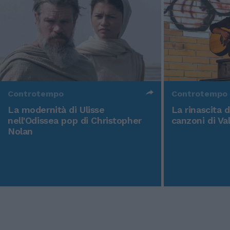
Controtempo
Controtempo
La modernità di Ulisse
La rinascita 
nell'Odissea pop di Christopher
canzoni di Va
Nolan