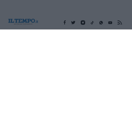
Edicola digitale
Il Tempo Shopping
Cookie Policy
Privacy Policy
Condizioni Generali
Contatti
Pubblicità
Credits
Modello 231
Preferenze Privacy
Assistenza
Sede legale: Piazza Colonna, 366 - 00187 Roma CF e P. Iva e
Iscriz. Registro Imprese Roma: 13486391009 REA Roma n°
1450962 Cap. Sociale € 25.000,00 i.v. © Copyright IlTempo. Srl -
ISSN (sito web): 1721-4084
TORNA SU