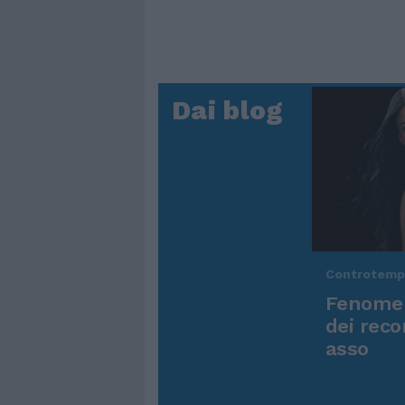
Dai blog
Controtem
Fenomen
dei reco
asso