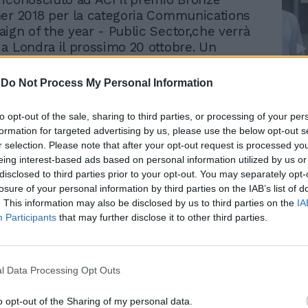
er 2018 per la categoria Communications
ign of the year - Public Sector,che verrà
a Londra il prossimo 20 ottobre. Un
raguardo raggiunto da un Ente pubblico
he conferma le ragioni del grande successo
-
Do Not Process My Personal Information
Le
to e visibilità che la campagna aveva già
da
on gli oltre 300 spot sulle reti RAI,
Rudy Giuliani a Come States?
Le
to opt-out of the sale, sharing to third parties, or processing of your per
Trump, Meloni e la strategia
a7, con le pagine di approfondimento sui
formation for targeted advertising by us, please use the below opt-out s
americana
uotidiani nazionali e con i mini-spot
r selection. Please note that after your opt-out request is processed y
 sulle radio locali. “Siamo doppiamente
eing interest-based ads based on personal information utilized by us or
 – dichiara Ludovico Fois Consigliere per le
disclosed to third parties prior to your opt-out. You may separately opt-
sterne e Responsabile Comunicazione di
losure of your personal information by third parties on the IAB’s list of
. This information may also be disclosed by us to third parties on the
IA
l prestigio e la numerosità dei premi
Participants
that may further disclose it to other third parties.
er il riconoscimento al lavoro strategico
namente dalla nostra struttura, con il
er la produzione- di un team specialist
la dimostrazione di come ACI sia in grado
l Data Processing Opt Outs
are e sfruttare i linguaggi della
one contemporanea. – prosegue Fois –
o opt-out of the Sharing of my personal data.