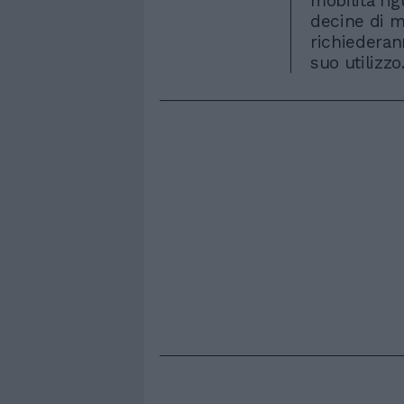
mobilità rig
decine di mi
richiederan
suo utilizzo