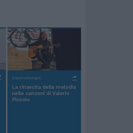
Controtempo
La rinascita della melodia
nelle canzoni di Valerio
Piccolo