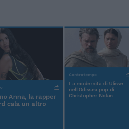
Controtempo
La modernità di Ulisse
po
nell'Odissea pop di
Christopher Nolan
o Anna, la rapper
rd cala un altro