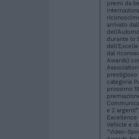
premi da be
internazion
riconoscime
arrivato da
dell'Automo
durante lo 
dell'Excell
dal ricono
Awards) con
Association 
prestigioso
categoria P
prossimo 19
premiazione
Communicat
e 2 argenti
Excellence 
Vehicle e d
"Video-Spor
Awards ha r