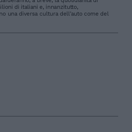
uarderanno, a breve, la quotidianità di
lioni di italiani e, innanzitutto,
no una diversa cultura dell'auto come del
.