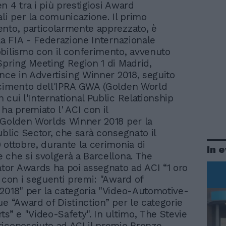
n 4 tra i più prestigiosi Award
ali per la comunicazione. Il primo
nto, particolarmente apprezzato, è
lla FIA - Federazione Internazionale
bilismo con il conferimento, avvenuto
Spring Meeting Region 1 di Madrid,
ence in Advertising Winner 2018, seguito
scimento dell'IPRA GWA (Golden World
 cui l'International Public Relationship
ha premiato l' ACI con il
 Golden Worlds Winner 2018 per la
ublic Sector, che sarà consegnato il
 ottobre, durante la cerimonia di
In 
 che si svolgerà a Barcellona. The
or Awards ha poi assegnato ad ACI “1 oro
” con i seguenti premi: "Award of
2018" per la categoria "Video-Automotive-
ue “Award of Distinction” per le categorie
ts” e "Video-Safety". In ultimo, The Stevie
iconosciuto ad ACI il premio Bronze