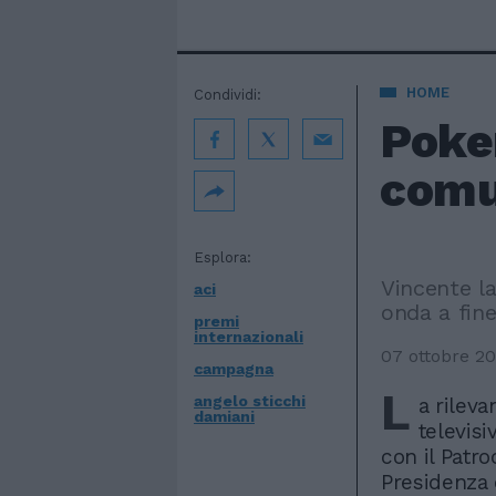
HOME
Condividi:
Poker
comu
Esplora:
Vincente l
aci
onda a fin
premi
internazionali
07 ottobre 20
campagna
L
angelo sticchi
a rileva
damiani
televisi
con il Patro
Presidenza d