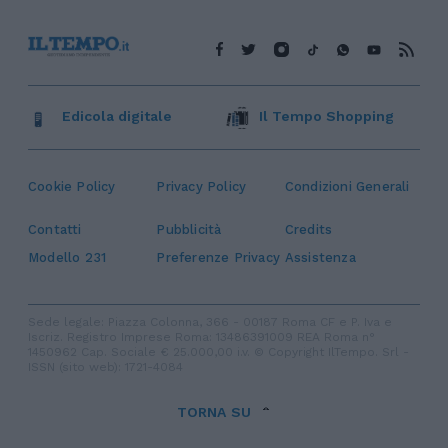
Edicola digitale
Il Tempo Shopping
Cookie Policy
Privacy Policy
Condizioni Generali
Contatti
Pubblicità
Credits
Modello 231
Preferenze Privacy
Assistenza
Sede legale: Piazza Colonna, 366 - 00187 Roma CF e P. Iva e
Iscriz. Registro Imprese Roma: 13486391009 REA Roma n°
1450962 Cap. Sociale € 25.000,00 i.v. © Copyright IlTempo. Srl -
ISSN (sito web): 1721-4084
TORNA SU