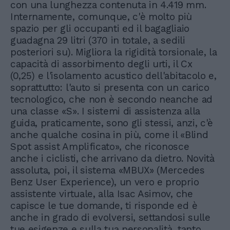
con una lunghezza contenuta in 4.419 mm.
Internamente, comunque, c'è molto più
spazio per gli occupanti ed il bagagliaio
guadagna 29 litri (370 in totale, a sedili
posteriori su). Migliora la rigidità torsionale, la
capacità di assorbimento degli urti, il Cx
(0,25) e l'isolamento acustico dell'abitacolo e,
soprattutto: l'auto si presenta con un carico
tecnologico, che non è secondo neanche ad
una classe «S». I sistemi di assistenza alla
guida, praticamente, sono gli stessi, anzi, c'è
anche qualche cosina in più, come il «Blind
Spot assist Amplificato», che riconosce
anche i ciclisti, che arrivano da dietro. Novità
assoluta, poi, il sistema «MBUX» (Mercedes
Benz User Experience), un vero e proprio
assistente virtuale, alla Isac Asimov, che
capisce le tue domande, ti risponde ed è
anche in grado di evolversi, settandosi sulle
tue esigenze e sulla tua personalità, tanto