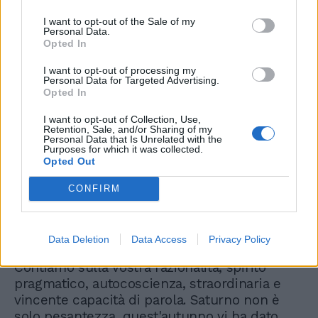
stare in guardia nel lavoro e avere cautela
I want to opt-out of the Sale of my
nella salute. Il Sole, prima di lasciare il segno,
Personal Data.
Opted In
sabato, si scontra con Nettuno in Pesci. Fate
attenzione a quello che altri vi dicono perché
I want to opt-out of processing my
potreste andare incontro a inganni, non solo
Personal Data for Targeted Advertising.
Opted In
nei rapporti professionali e di affari, ma
anche nelle relazioni private. Si esce da
I want to opt-out of Collection, Use,
questo quadro astrale, che è come un ring di
Retention, Sale, and/or Sharing of my
Personal Data that Is Unrelated with the
pugilato, non dando ascolto al vostro innato
Purposes for which it was collected.
idealismo, ottimismo.
Opted Out
CONFIRM
Capricorno
Data Deletion
Data Access
Privacy Policy
Contiamo sulla vostra razionalità, spirito
pragmatico, autocoscienza, straordinaria e
vincente capacità di parola. Saturno non è
solo pesantezza, quest'autunno vi ha dato