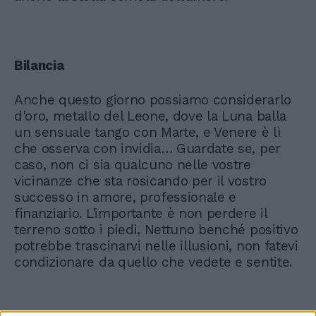
Bilancia
Anche questo giorno possiamo considerarlo
d'oro, metallo del Leone, dove la Luna balla
un sensuale tango con Marte, e Venere è lì
che osserva con invidia… Guardate se, per
caso, non ci sia qualcuno nelle vostre
vicinanze che sta rosicando per il vostro
successo in amore, professionale e
finanziario. L'importante è non perdere il
terreno sotto i piedi, Nettuno benché positivo
potrebbe trascinarvi nelle illusioni, non fatevi
condizionare da quello che vedete e sentite.