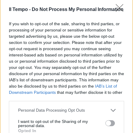
Scorpione
Il Tempo -
Do Not Process My Personal Information
Luna in Leone, infiammazioni nella salute,
If you wish to opt-out of the sale, sharing to third parties, or
vita domestica agitata, verso la soluzione
processing of your personal or sensitive information for
però un problema del coniuge. Sotto il profilo
targeted advertising by us, please use the below opt-out
professionale è proprio questa Luna a
section to confirm your selection. Please note that after your
indicare invece un nuovo successo molto
opt-out request is processed you may continue seeing
personale, cominciate a trattare. Le cause si
interest-based ads based on personal information utilized by
vincono. Per quanto riguarda l'aspetto
us or personal information disclosed to third parties prior to
your opt-out. You may separately opt-out of the further
difficile per la vita sociale, Sole contro
disclosure of your personal information by third parties on the
Nettuno, non siamo preoccupati, perché lo
IAB’s list of downstream participants. This information may
Scorpione non ama le folle e il suffragio
also be disclosed by us to third parties on the
IAB’s List of
universale. Ama se stesso e la propria libertà.
Downstream Participants
that may further disclose it to other
third parties.
Personal Data Processing Opt Outs
Sagittario
I want to opt-out of the Sharing of my
personal data.
Opted In
Nonostante una forte Luna in Leone, dovete