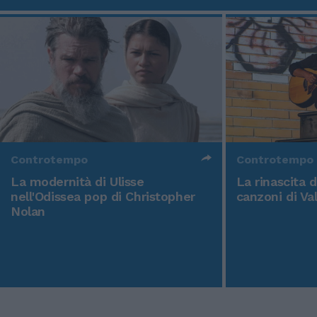
Controtempo
Controtempo
La modernità di Ulisse
La rinascita 
nell'Odissea pop di Christopher
canzoni di Va
Nolan