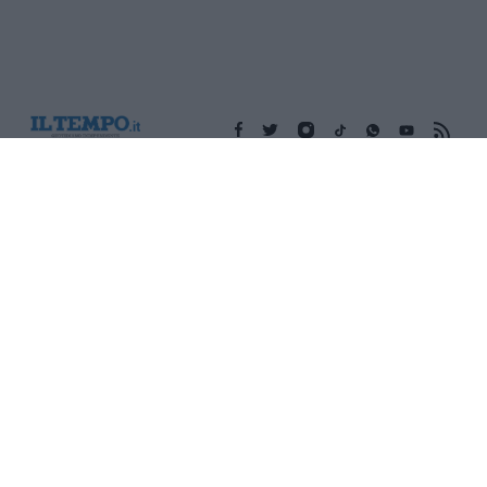
Edicola digitale
Il Tempo Shopping
Cookie Policy
Privacy Policy
Condizioni Generali
Contatti
Pubblicità
Credits
Modello 231
Preferenze Privacy
Assistenza
Sede legale: Piazza Colonna, 366 - 00187 Roma CF e P. Iva e
Iscriz. Registro Imprese Roma: 13486391009 REA Roma n°
1450962 Cap. Sociale € 25.000,00 i.v. © Copyright IlTempo. Srl -
ISSN (sito web): 1721-4084