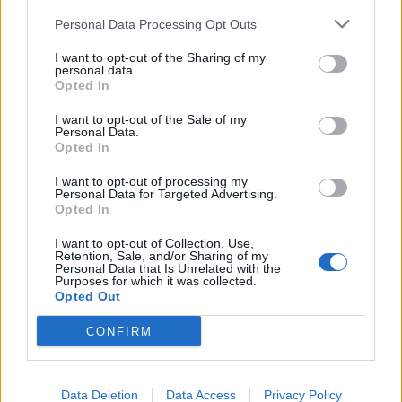
Reumatismi.
Personal Data Processing Opt Outs
I want to opt-out of the Sharing of my
personal data.
Opted In
Sagittario
I want to opt-out of the Sale of my
Personal Data.
Agitazione in serata. Mercurio forma un
Opted In
aspetto di contrasto con Luna in Pesci,
I want to opt-out of processing my
insieme a Giove agita il matrimonio e altri
Personal Data for Targeted Advertising.
rapporti stretti, qualche conto da sistemare
Opted In
anche con i figli. Nettuno non vi fa sentire
I want to opt-out of Collection, Use,
bene, attenti alle influenze, le vostre hanno
Retention, Sale, and/or Sharing of my
percorsi lunghi, ma si tratta di impedimenti
Personal Data that Is Unrelated with the
Purposes for which it was collected.
che non compromettono quello che sta per
Opted Out
accadere nel vostro lavoro, professione,
affari. I pianeti preparano le condizioni
CONFIRM
migliori per il periodo del vostro compleanno.
Ciao, Venere!
Data Deletion
Data Access
Privacy Policy