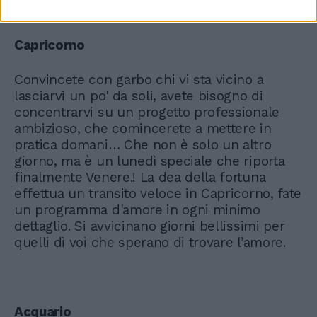
Capricorno
Convincete con garbo chi vi sta vicino a
lasciarvi un po' da soli, avete bisogno di
concentrarvi su un progetto professionale
ambizioso, che comincerete a mettere in
pratica domani… Che non è solo un altro
giorno, ma è un lunedì speciale che riporta
finalmente Venere.! La dea della fortuna
effettua un transito veloce in Capricorno, fate
un programma d'amore in ogni minimo
dettaglio. Si avvicinano giorni bellissimi per
quelli di voi che sperano di trovare l’amore.
Acquario