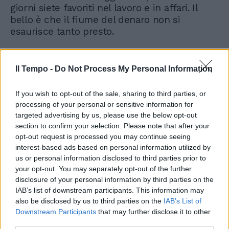
giorni siete favoriti nel lavoro e in affari. Il
bello è che il fiume del denaro non si
esaurisce tanto presto.
Il Tempo -
Do Not Process My Personal Information
Scorpione
If you wish to opt-out of the sale, sharing to third parties, or
processing of your personal or sensitive information for
L'evento è qui. Sole nel segno illumina con un
targeted advertising by us, please use the below opt-out
raggio Plutone, con l'altro Luna e i due pianeti
section to confirm your selection. Please note that after your
in Pesci. Bastano questi influssi per
opt-out request is processed you may continue seeing
cominciare con le collaborazioni, gli affari,
interest-based ads based on personal information utilized by
oppure per operare i primi tagli drastici della
us or personal information disclosed to third parties prior to
stagione. Non ci sono presupposti perché
your opt-out. You may separately opt-out of the further
possano nascere problemi seri, le difficoltà
disclosure of your personal information by third parties on the
sono retaggio del passato. Il futuro che
IAB’s list of downstream participants. This information may
aprono queste stelle non racconta favole,
also be disclosed by us to third parties on the
IAB’s List of
l'amore è vero, il successo è vero. Una nuova
Downstream Participants
that may further disclose it to other
costruzione può iniziare oggi stesso.
third parties.