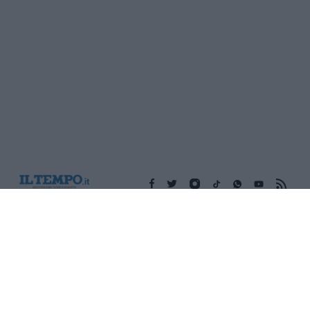
Edicola digitale
Il Tempo Shopping
Cookie Policy
Privacy Policy
Condizioni Generali
Contatti
Pubblicità
Credits