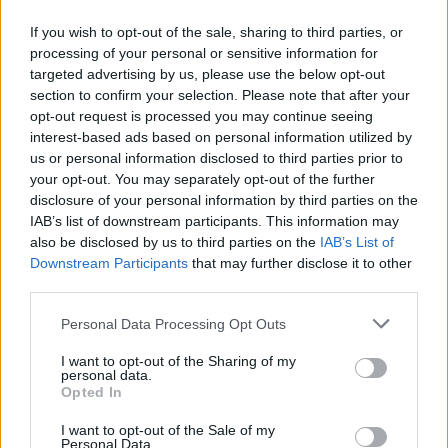
non oggi o domani, nei prossimi giorni
If you wish to opt-out of the sale, sharing to third parties, or
cambierà la Luna e aumenteranno le buone
processing of your personal or sensitive information for
occasioni. Oggi siete stanchi per via della
targeted advertising by us, please use the below opt-out
Luna ultimo quarto in Leone, una Luna
section to confirm your selection. Please note that after your
stramba, che cambia però nel settore del
opt-out request is processed you may continue seeing
vostro successo. Le altre stelle sono allineate
interest-based ads based on personal information utilized by
per voi. Marte vi dà una forza da gigante e
us or personal information disclosed to third parties prior to
passione nonostante.
your opt-out. You may separately opt-out of the further
disclosure of your personal information by third parties on the
IAB’s list of downstream participants. This information may
also be disclosed by us to third parties on the
IAB’s List of
Downstream Participants
that may further disclose it to other
Sagittario
third parties.
Personal Data Processing Opt Outs
Per fortuna è giovedì, il vostro giorno della
settimana che riceve una vigorosa protezione
I want to opt-out of the Sharing of my
dalla Luna ultimo quarto in Leone. Attenti alle
personal data.
Opted In
notizie che arrivano da lontano, tenetevi in
contatto con le persone che abitano altrove.
I want to opt-out of the Sale of my
Un caldo raggio per tutta la famiglia
Personal Data.