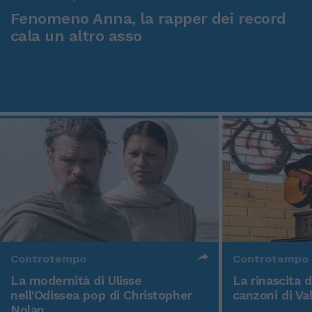
Fenomeno Anna, la rapper dei record
cala un altro asso
Controtempo
Controtempo
La modernità di Ulisse
La rinascita 
nell'Odissea pop di Christopher
canzoni di Va
Nolan