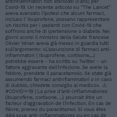
antinfiammatori non steroidei (Fans) per
Covid-19. Un recente articolo su "The Lancet"
aveva avanzato l'ipotesi che alcuni farmaci,
incluso l' ibuprofene, possano rappresentare
un rischio per i pazienti con Covid-19 che
soffrono anche di ipertensione o diabete. Nei
giorni scorsi il ministro della Salute francese
Olivier Véran aveva già messo in guardia tutti
sull'argomento: «L'assunzione di farmaci anti-
infiammatori ( ibuprofene, cortisone,...)
potrebbe essere - ha scritto su Twitter - un
fattore aggravante dell'infezione. Se avete la
febbre, prendete il paracetamolo. Se state già
assumendo farmaci antinfiammatori o in caso
di dubbio, chiedete consiglio al medico». ⚠️
#COVIDー19 | La prise d'anti-inflammatoires
(ibuprofène, cortisone, ...) pourrait être un
facteur d'aggravation de l'infection. En cas de
fièvre, prenez du paracétamol. Si vous êtes
déjà sous anti-inflammatoires ou en cas de