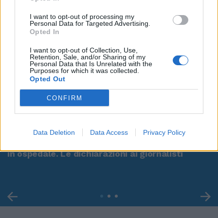
I want to opt-out of processing my
Personal Data for Targeted Advertising.
Opted In
I want to opt-out of Collection, Use,
Retention, Sale, and/or Sharing of my
Personal Data that Is Unrelated with the
Purposes for which it was collected.
Opted Out
CONFIRM
00:00
01:16
Data Deletion
Data Access
Privacy Policy
Leonardo Maria Del Vecchio dall'ex compagna
in ospedale. Le dichiarazioni ai giornalisti