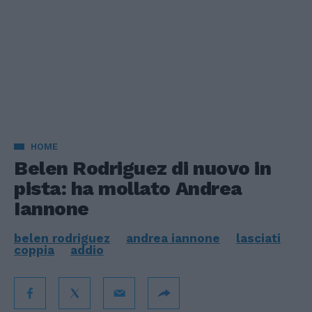
HOME
Belen Rodriguez di nuovo in
pista: ha mollato Andrea
Iannone
belen rodriguez
andrea iannone
lasciati
coppia
addio