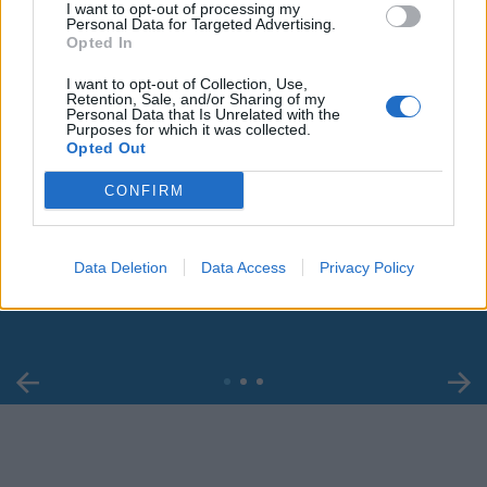
I want to opt-out of processing my
Personal Data for Targeted Advertising.
Opted In
I want to opt-out of Collection, Use,
Retention, Sale, and/or Sharing of my
Personal Data that Is Unrelated with the
Purposes for which it was collected.
Opted Out
CONFIRM
00:00
01:16
Leonardo Maria Del Vecchio dall'ex compagna
Data Deletion
Data Access
Privacy Policy
in ospedale. Le dichiarazioni ai giornalisti