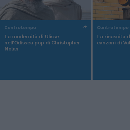
Controtempo
Controtempo
La modernità di Ulisse
La rinascita 
nell'Odissea pop di Christopher
canzoni di Va
Nolan