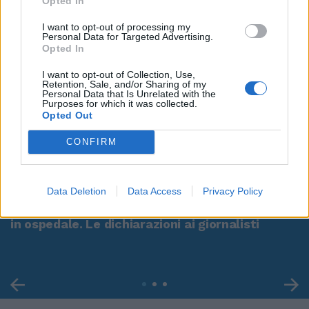
Opted In
I want to opt-out of processing my
Personal Data for Targeted Advertising.
Opted In
I want to opt-out of Collection, Use,
Retention, Sale, and/or Sharing of my
Personal Data that Is Unrelated with the
Purposes for which it was collected.
Opted Out
CONFIRM
00:00
01:16
Data Deletion
Data Access
Privacy Policy
Leonardo Maria Del Vecchio dall'ex compagna
in ospedale. Le dichiarazioni ai giornalisti