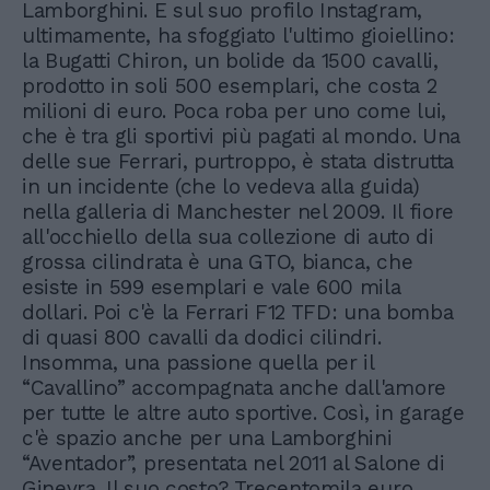
Lamborghini. E sul suo profilo Instagram,
ultimamente, ha sfoggiato l'ultimo gioiellino:
la Bugatti Chiron, un bolide da 1500 cavalli,
prodotto in soli 500 esemplari, che costa 2
milioni di euro. Poca roba per uno come lui,
che è tra gli sportivi più pagati al mondo. Una
delle sue Ferrari, purtroppo, è stata distrutta
in un incidente (che lo vedeva alla guida)
nella galleria di Manchester nel 2009. Il fiore
all'occhiello della sua collezione di auto di
grossa cilindrata è una GTO, bianca, che
esiste in 599 esemplari e vale 600 mila
dollari. Poi c'è la Ferrari F12 TFD: una bomba
di quasi 800 cavalli da dodici cilindri.
Insomma, una passione quella per il
“Cavallino” accompagnata anche dall'amore
per tutte le altre auto sportive. Così, in garage
c'è spazio anche per una Lamborghini
“Aventador”, presentata nel 2011 al Salone di
Ginevra. Il suo costo? Trecentomila euro.