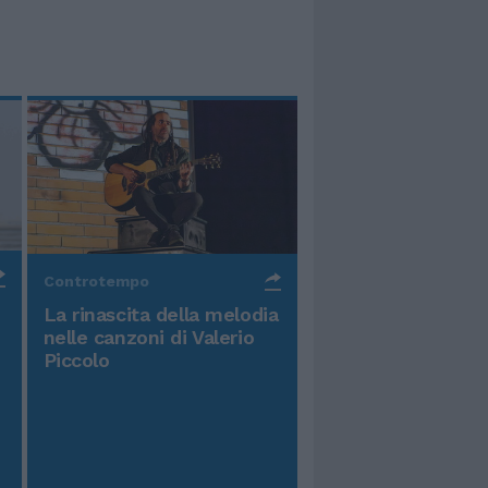
Controtempo
La rinascita della melodia
nelle canzoni di Valerio
Piccolo