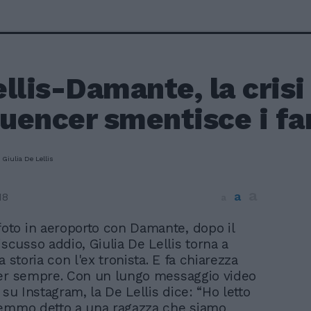
llis-Damante, la crisi
luencer smentisce i fa
a
a
18
a
foto in aeroporto con Damante, dopo il
iscusso addio, Giulia De Lellis torna a
a storia con l'ex tronista. E fa chiarezza
per sempre. Con un lungo messaggio video
 su Instagram, la De Lellis dice: “Ho letto
remmo detto a una ragazza che siamo