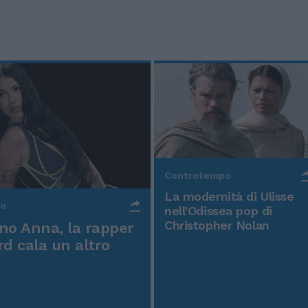
Controtempo
La modernità di Ulisse
po
nell'Odissea pop di
Christopher Nolan
o Anna, la rapper
rd cala un altro