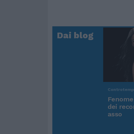
Dai blog
Controtem
Fenomen
dei reco
asso