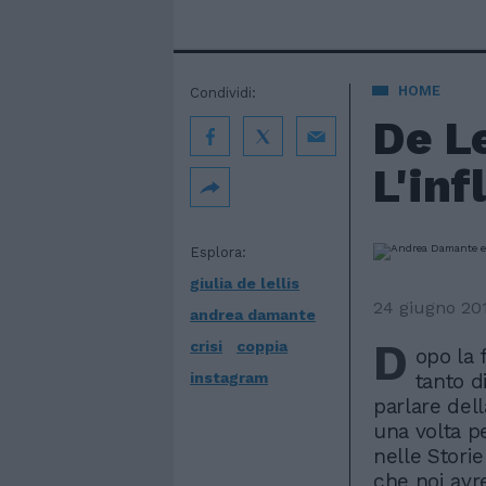
HOME
Condividi:
De Le
L'inf
Esplora:
giulia de lellis
24 giugno 20
andrea damante
D
crisi
coppia
opo la 
instagram
tanto d
parlare dell
una volta 
nelle Storie
che noi av