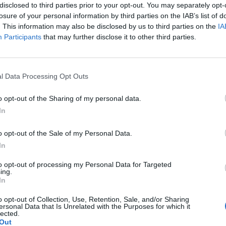
imane dall'annuncio della rottura, per
disclosed to third parties prior to your opt-out. You may separately opt-
 un impegno di lavoro ad Anzio (città del
losure of your personal information by third parties on the IAB’s list of
chiere di fiducia). Sembrerebbe tutto vero.
. This information may also be disclosed by us to third parties on the
IA
 per ora. Però la De Lellis sui social lascia
Participants
that may further disclose it to other third parties.
 ai fan uno spiraglio di speranza quando
 siamo ora con Andrea? Amici no! È una
Le
un po' particolare che stiamo cercando di
da
l Data Processing Opt Outs
Rudy Giuliani a Come States?
Le
Quando gli darò un ruolo più specifico
Trump, Meloni e la strategia
ta, ve lo farò sapere”. Forse ci
o opt-out of the Sharing of my personal data.
americana
no?
In
o opt-out of the Sale of my Personal Data.
In
to opt-out of processing my Personal Data for Targeted
ing.
In
o opt-out of Collection, Use, Retention, Sale, and/or Sharing
ersonal Data that Is Unrelated with the Purposes for which it
lected.
Out