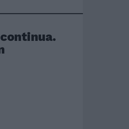
 continua.
n