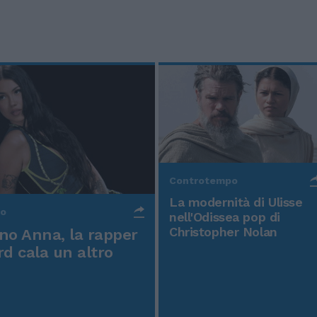
Controtempo
La modernità di Ulisse
po
nell'Odissea pop di
Christopher Nolan
o Anna, la rapper
rd cala un altro