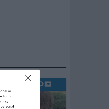
evidenza
sonal or
ection to
ou may
 personal