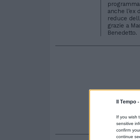
programma d
anche l'ex 
reduce dell
grazie a Ma
Benedetto.
Il Tempo 
If you wish 
sensitive in
confirm you
continue se