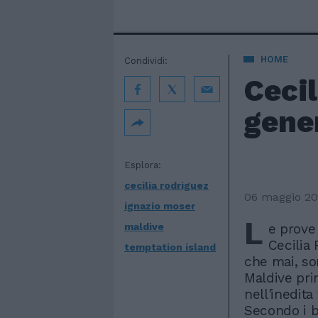
HOME
Condividi:
Cecil
gener
Esplora:
cecilia rodriguez
06 maggio 20
ignazio moser
L
maldive
e prove 
Cecilia 
temptation island
che mai, so
Maldive pri
nell'inedita
Secondo i b