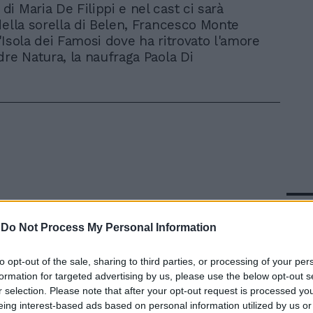
i Maria De Filippi e nel cast ci sarà
della sorella di Belen, Francesco Monte
'Isola dei Famosi dove ha ritrovato l'amore
dre Natura, la naufraga Paola Di
In 
-
Do Not Process My Personal Information
to opt-out of the sale, sharing to third parties, or processing of your per
formation for targeted advertising by us, please use the below opt-out s
r selection. Please note that after your opt-out request is processed y
eing interest-based ads based on personal information utilized by us or