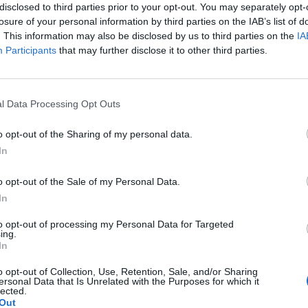
disclosed to third parties prior to your opt-out. You may separately opt-
losure of your personal information by third parties on the IAB’s list of
. This information may also be disclosed by us to third parties on the
IA
Participants
that may further disclose it to other third parties.
Le
da
l Data Processing Opt Outs
Rudy Giuliani a Come States?
Le
Trump, Meloni e la strategia
o opt-out of the Sharing of my personal data.
americana
In
o opt-out of the Sale of my Personal Data.
In
to opt-out of processing my Personal Data for Targeted
ing.
In
o opt-out of Collection, Use, Retention, Sale, and/or Sharing
ersonal Data that Is Unrelated with the Purposes for which it
lected.
Out