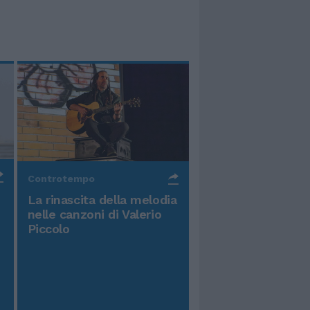
Controtempo
La rinascita della melodia
nelle canzoni di Valerio
Piccolo