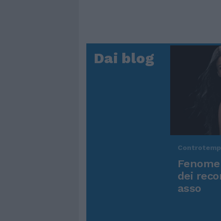
Dai blog
Controtem
Fenomen
dei reco
asso