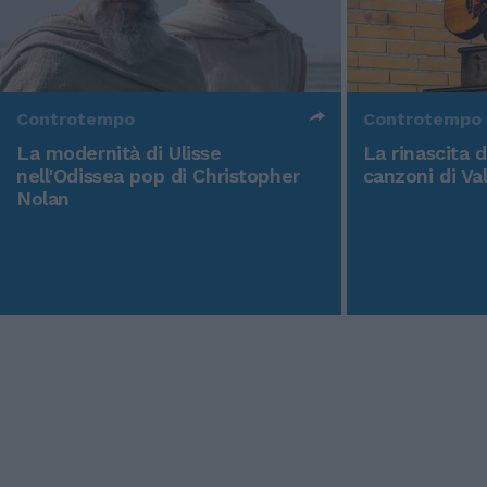
Controtempo
Controtempo
La modernità di Ulisse
La rinascita 
nell'Odissea pop di Christopher
canzoni di Va
Nolan