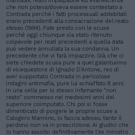
mafiosa», reato impalpabile ed evanescente
che non poteva/doveva essere contestato a
Contrada perché i fatti processuali addebitati
erano precedenti alla consacrazione del reato
stesso (1994). Fate presto con le scuse
perché oggi chiunque sia stato ritenuto
colpevole per reati precedenti a quella data
può vedere annullata la sua condanna. Un
precedente che vi farà impazzire. Già che ci
siete chiedete scusa pure a quel galantuomo
di vicequestore di Ignazio D'Antone, reo di
aver supportato Contrada in pericolose
indagini antimafia, pure lui schiaffato 8 anni
in una cella per lo stesso infamante "non
reato" commesso nei medesimi anni del
superiore coimputato. Chi poi si fosse
dimenticato di porgere le proprie scuse a
Calogero Mannino, lo faccia adesso, tanto il
perdono non va in prescrizione. Ai giudici che
lo hanno assolto definitivamente l'ex ministro