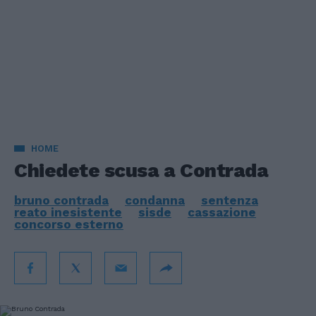
HOME
Chiedete scusa a Contrada
bruno contrada
condanna
sentenza
reato inesistente
sisde
cassazione
concorso esterno