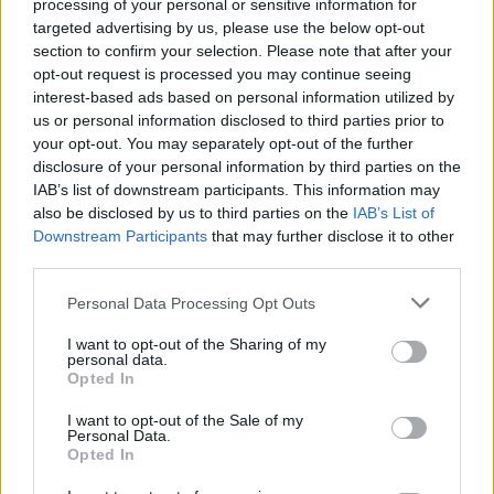
processing of your personal or sensitive information for
RPG.
targeted advertising by us, please use the below opt-out
«È stato ucciso proprio in quel momento. Era
section to confirm your selection. Please note that after your
l’unico, insieme al kamikaze, a non
opt-out request is processed you may continue seeing
sopravvivere all’azione. Tutti gli altri membri
interest-based ads based on personal information utilized by
del commando si sono salvati. Ma
us or personal information disclosed to third parties prior to
l’operazione resta emblematica: Hamas ha la
your opt-out. You may separately opt-out of the further
disclosure of your personal information by third parties on the
capacità di eludere ogni controllo e colpire
IAB’s list of downstream participants. This information may
con precisione. E, a differenza di quello che
also be disclosed by us to third parties on the
IAB’s List of
si crede, usa anche i kamikaze».
Downstream Participants
that may further disclose it to other
third parties.
Personal Data Processing Opt Outs
I want to opt-out of the Sharing of my
personal data.
Opted In
Ascari e Dibba con al-
Bustanji, quello dei martiri
bambini
I want to opt-out of the Sale of my
Personal Data.
Opted In