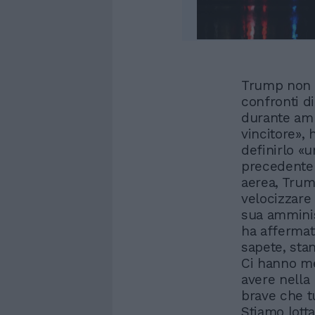
Trump non 
confronti di
durante amm
vincitore»,
definirlo «u
precedente 
aerea, Trum
velocizzare
sua amminis
ha affermat
sapete, stan
Ci hanno me
avere nella
brave che t
Stiamo lott