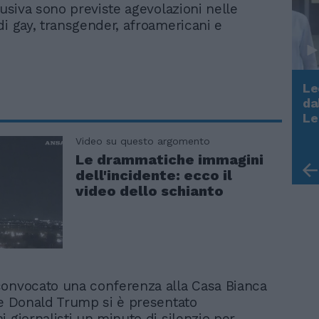
lusiva sono previste agevolazioni nelle
di gay, transgender, afroamericani e
Le
da
Rudy Giuliani a Come States?
Le
Trump, Meloni e la strategia
Video su questo argomento
americana
Le drammatiche immagini
dell'incidente: ecco il
video dello schianto
onvocato una conferenza alla Casa Bianca
te Donald Trump si è presentato
 giornalisti un minuto di silenzio per