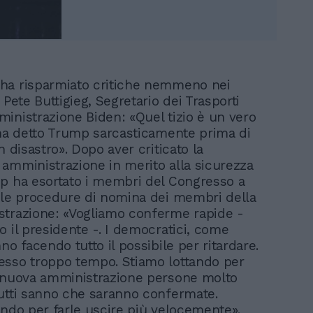
ha risparmiato critiche nemmeno nei
 Pete Buttigieg, Segretario dei Trasporti
inistrazione Biden: «Quel tizio è un vero
 ha detto Trump sarcasticamente prima di
n disastro». Dopo aver criticato la
amministrazione in merito alla sicurezza
p ha esortato i membri del Congresso a
 le procedure di nomina dei membri della
trazione: «Vogliamo conferme rapide -
o il presidente -. I democratici, come
no facendo tutto il possibile per ritardare.
sso troppo tempo. Stiamo lottando per
 nuova amministrazione persone molto
utti sanno che saranno confermate.
ando per farle uscire più velocemente».