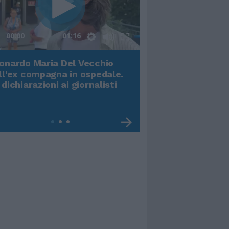
00:00
01:16
onardo Maria Del Vecchio
Terremoto, viene g
ll'ex compagna in ospedale.
video impressiona
 dichiarazioni ai giornalisti