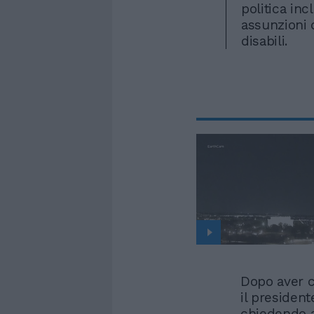
politica inc
assunzioni 
disabili.
Dopo aver c
il presiden
chiedendo ai