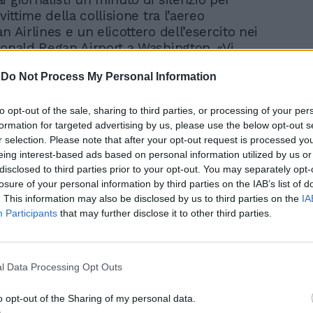
 vittime della collisione tra l’aereo
n Airlines e un elicottero dell’esercito nei
Ronald Regan Airport a Washington. «Vi
a mattina dopo ore di angoscia per tutta la
-
Do Not Process My Personal Information
o prima delle 21 di ieri sera il jet regionale
an Airlines trasportava 60 passeggeri e 4
’equipaggio si è scontrato con un
to opt-out of the sale, sharing to third parties, or processing of your per
formation for targeted advertising by us, please use the below opt-out s
ell’esercito che trasportava tre membri del
r selection. Please note that after your opt-out request is processed y
litare sul fiume Potomac - ha affermato
eing interest-based ads based on personal information utilized by us or
rambi gli aerei si sono schiantati
disclosed to third parties prior to your opt-out. You may separately opt-
 e sono stati immediatamente sommersi
losure of your personal information by third parties on the IAB’s list of
 del Potomac, una vera tragedia». Trump
. This information may also be disclosed by us to third parties on the
IA
fermato che «le ricerche sono andate
Participants
that may further disclose it to other third parties.
 la notte, sfruttando ogni risorsa a
». Il presidente ha reso noto che in
nto sono in corso indagini da parte
l Data Processing Opt Outs
o statunitense e della National
ion Safety Board per fare chiarezza su
o opt-out of the Sharing of my personal data.
duto: «Scopriremo come si è verificato