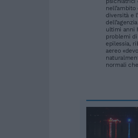
psichiatrici
nell’ambito 
diversità e 
dell’agenzi
ultimi anni
problemi di 
epilessia, r
aereo «devo
naturalment
normali che 