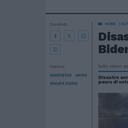
HOME
EST
Condividi:
Disa
Biden
Sullo stesso a
Esplora:
wasington
aereo
Disastro aer
paura di vol
donald trump