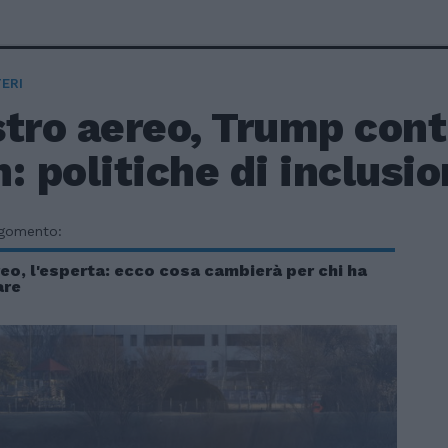
ERI
stro aereo, Trump con
: politiche di inclusi
rgomento:
eo, l'esperta: ecco cosa cambierà per chi ha
are