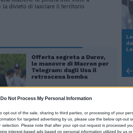
la divieto di lasciare il territorio
Le
da
Rudy Giuliani a Come States?
Le
Trump, Meloni e la strategia
Offerta segreta a Durov,
americana
le manovre di Macron per
Telegram: dagli Usa il
retroscena bomba
-
Do Not Process My Personal Information
to opt-out of the sale, sharing to third parties, or processing of your per
formation for targeted advertising by us, please use the below opt-out s
r selection. Please note that after your opt-out request is processed y
e Le Monde, è stato incriminato per tutti e
eing interest-based ads based on personal information utilized by us or