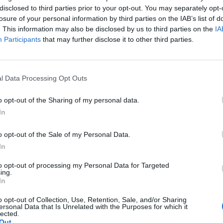
i previsti nell’atto di accusa tra cui
disclosed to third parties prior to your opt-out. You may separately opt-
 nella gestione di una piattaforma online
losure of your personal information by third parties on the IAB’s list of
re un’operazione illecita, da parte di una
. This information may also be disclosed by us to third parties on the
IA
Participants
that may further disclose it to other third parties.
izzata», «rifiuto di comunicare, su
lle autorità autorizzate, informazioni o
ecessari per l’effettuazione e lo
 di intercettazioni autorizzata dalla
l Data Processing Opt Outs
plicità nella diffusione da parte di una
izzata di immagini di carattere minorile
o opt-out of the Sharing of my personal data.
tere pedopornografico, traffico di
In
i, truffa da parte di una banda
 associazione per delinquere in vista della
o opt-out of the Sale of my Personal Data.
di delitti o delitti» e «riciclaggio di
In
elitti commessi da una banda organizzata».
to opt-out of processing my Personal Data for Targeted
ing.
In
o opt-out of Collection, Use, Retention, Sale, and/or Sharing
ersonal Data that Is Unrelated with the Purposes for which it
lected.
Out