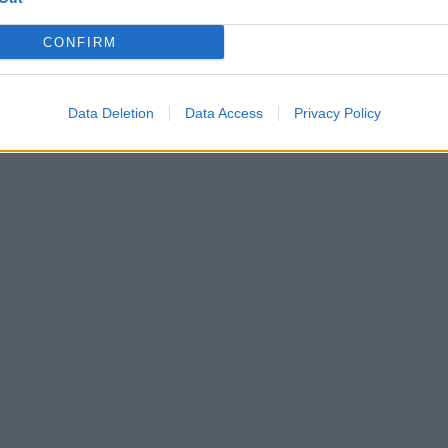
Telegram, nel mirino
anche il fratello di Durov:
CONFIRM
spuntano le carte
francesi
Data Deletion
Data Access
Privacy Policy