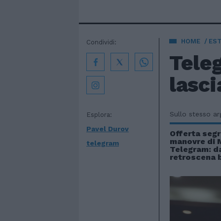
HOME
EST
Condividi:
Tele
lasci
Sullo stesso a
Esplora:
Pavel Durov
Offerta segr
manovre di 
telegram
Telegram: da
retroscena