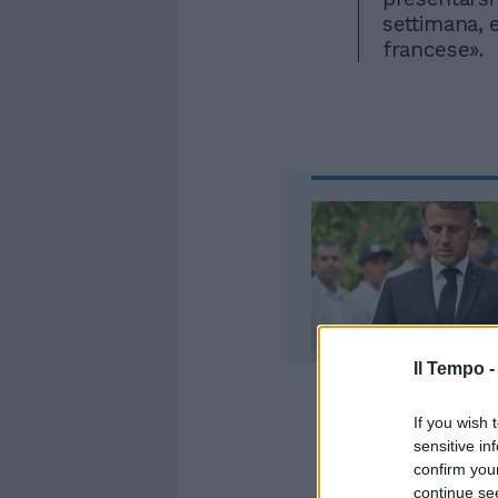
settimana, e 
francese».
Il Tempo 
If you wish 
sensitive in
confirm you
Durov, scriv
continue se