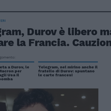
ERI
gram, Durov è libero m
are la Francia. Cauzio
rgomento:
eta a Durov, le
Telegram, nel mirino anche il
Macron per
fratello di Durov: spuntano
gli Usa il
le carte francesi
 bomba