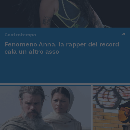
Controtempo
Fenomeno Anna, la rapper dei record
cala un altro asso