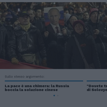
Sullo stesso argomento:
La pace è una chimera: la Russia
"Dovete t
boccia la soluzione cinese
di Solovye