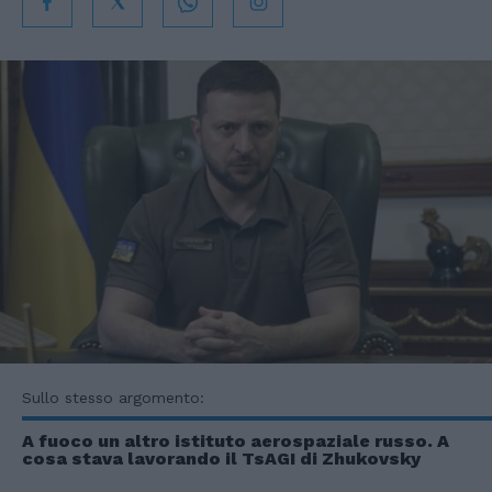
Sullo stesso argomento:
A fuoco un altro istituto aerospaziale russo. A
cosa stava lavorando il TsAGI di Zhukovsky