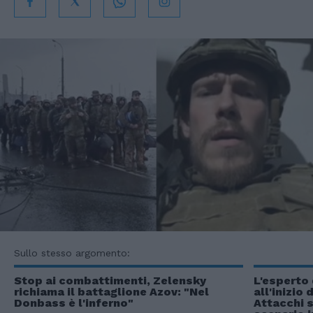
Sullo stesso argomento:
Stop ai combattimenti, Zelensky
L'esperto
richiama il battaglione Azov: "Nel
all'inizio 
Donbass è l'inferno"
Attacchi s