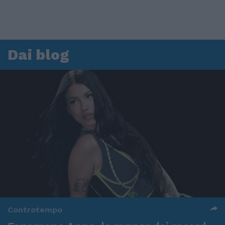
Dai blog
Controtempo