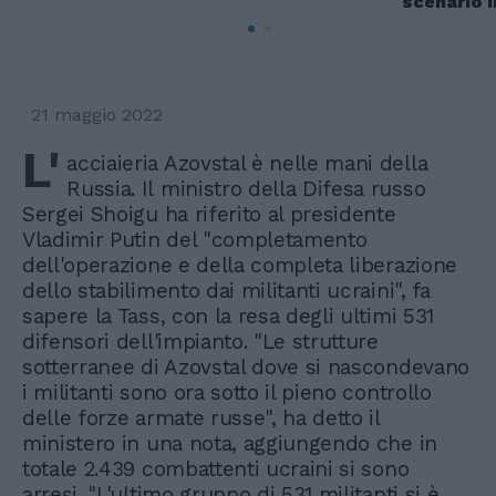
scenario 
21 maggio 2022
L'
acciaieria Azovstal è nelle mani della
Russia. Il ministro della Difesa russo
Sergei Shoigu ha riferito al presidente
Vladimir Putin del "completamento
dell'operazione e della completa liberazione
dello stabilimento dai militanti ucraini", fa
sapere la Tass, con la resa degli ultimi 531
difensori dell'impianto. "Le strutture
sotterranee di Azovstal dove si nascondevano
i militanti sono ora sotto il pieno controllo
delle forze armate russe", ha detto il
ministero in una nota, aggiungendo che in
totale 2.439 combattenti ucraini si sono
arresi. "L'ultimo gruppo di 531 militanti si è