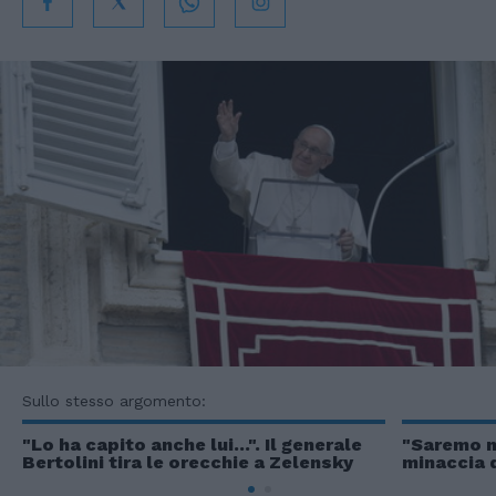
Sullo stesso argomento:
"Lo ha capito anche lui...". Il generale
"Saremo ne
Bertolini tira le orecchie a Zelensky
minaccia d