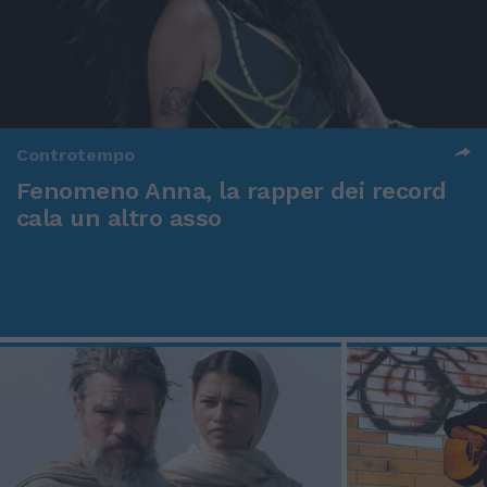
Controtempo
Fenomeno Anna, la rapper dei record
cala un altro asso