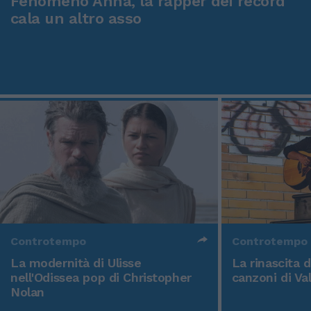
Fenomeno Anna, la rapper dei record
cala un altro asso
Controtempo
Controtempo
La modernità di Ulisse
La rinascita 
nell'Odissea pop di Christopher
canzoni di Va
Nolan