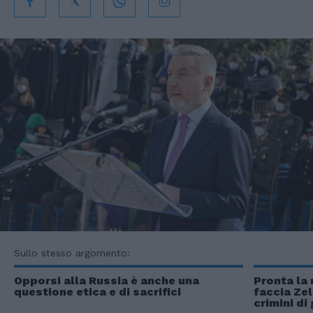
Sullo stesso argomento:
Opporsi alla Russia è anche una
Pronta la 
questione etica e di sacrifici
faccia Zel
crimini di