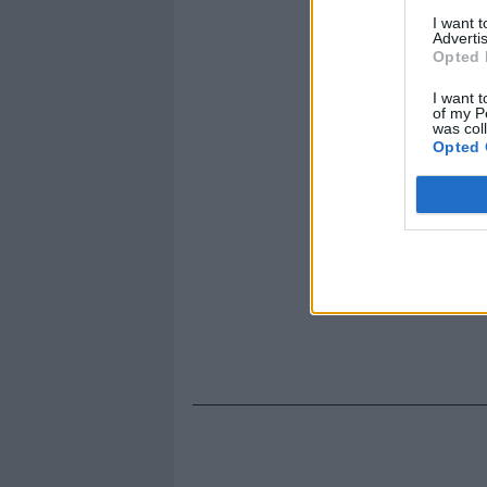
stilista Ke
I want 
Advertis
Opted 
I want t
of my P
was col
Opted 