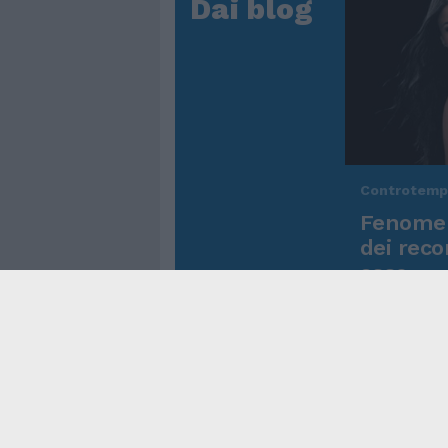
Dai blog
Controtem
Fenomen
dei reco
asso