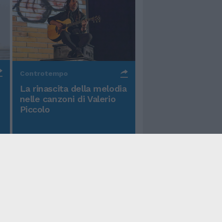
Controtempo
La rinascita della melodia
nelle canzoni di Valerio
Piccolo