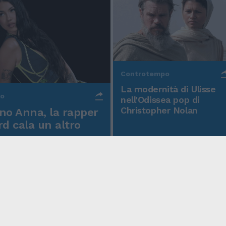
Controtempo
La modernità di Ulisse
po
nell'Odissea pop di
Christopher Nolan
o Anna, la rapper
rd cala un altro