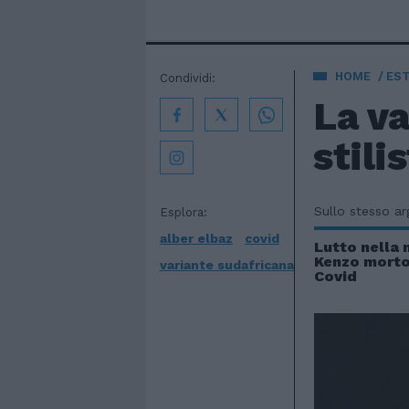
HOME
EST
Condividi:
La va
stili
Sullo stesso a
Esplora:
alber elbaz
covid
Lutto nella 
Kenzo morto 
variante sudafricana
Covid