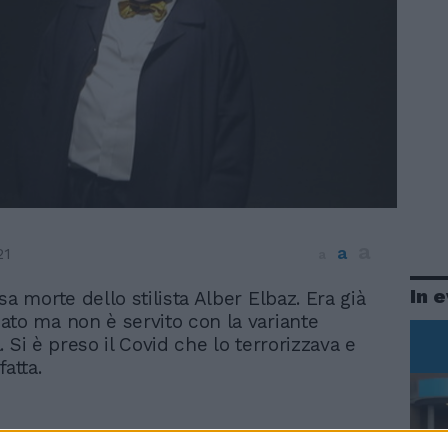
a
a
21
a
In 
osa morte dello stilista Alber Elbaz. Era già
ato ma non è servito con la variante
 Si è preso il Covid che lo terrorizzava e
fatta.