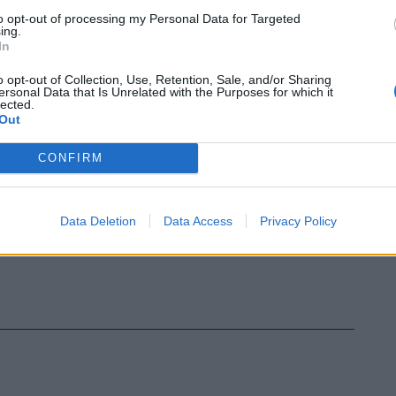
nzo Takada.
to opt-out of processing my Personal Data for Targeted
ing.
In
o opt-out of Collection, Use, Retention, Sale, and/or Sharing
ersonal Data that Is Unrelated with the Purposes for which it
lected.
Out
CONFIRM
Data Deletion
Data Access
Privacy Policy