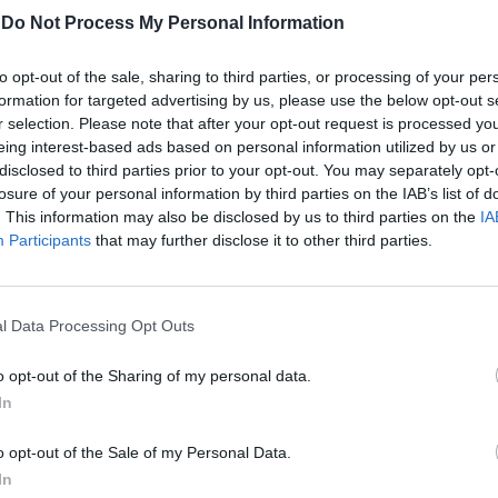
-
Do Not Process My Personal Information
to opt-out of the sale, sharing to third parties, or processing of your per
formation for targeted advertising by us, please use the below opt-out s
r selection. Please note that after your opt-out request is processed y
Lutto nella moda, lo
Le
eing interest-based ads based on personal information utilized by us or
stilista Kenzo morto a 81
da
disclosed to third parties prior to your opt-out. You may separately opt-
anni per Covid
Rudy Giuliani a Come States?
Le
losure of your personal information by third parties on the IAB’s list of
Trump, Meloni e la strategia
. This information may also be disclosed by us to third parties on the
IA
americana
Participants
that may further disclose it to other third parties.
l Data Processing Opt Outs
o opt-out of the Sharing of my personal data.
In
è morto a Parigi e, nei giorni scorsi, aveva
essere terrorizzato dalla malattie e, in
o opt-out of the Sale of my Personal Data.
, dal Covid. "Questa pandemia mi
In
 aveva detto dopo la morte per Covid dello