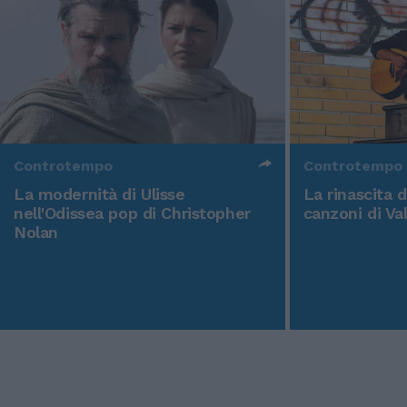
Controtempo
Controtempo
La modernità di Ulisse
La rinascita 
nell'Odissea pop di Christopher
canzoni di Va
Nolan