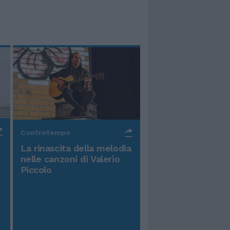
Controtempo
La rinascita della melodia
nelle canzoni di Valerio
Piccolo