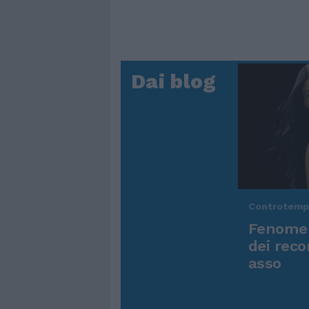
Dai blog
Controtem
Fenomen
dei reco
asso