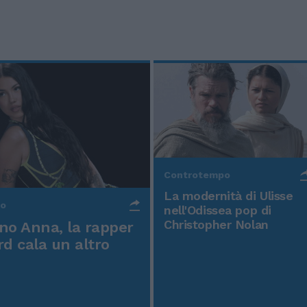
Controtempo
La modernità di Ulisse
po
nell'Odissea pop di
Christopher Nolan
o Anna, la rapper
rd cala un altro