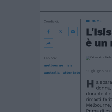
HOME
Condividi:
L'Isi
è un 
Esplora:
melbourne
isis
11 giugno 201
australia
attentato
H
a spar
donna, 
durante il n
rimasti feri
Melbourne, i
Prima di ess