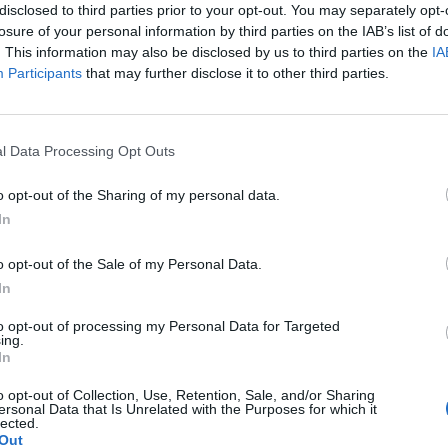
erzo è stato soccorso sul posto. Il
disclosed to third parties prior to your opt-out. You may separately opt-
identificato dalla polizia, ha 29 anni ed era
losure of your personal information by third parties on the IAB’s list of
udicato e assolto nel 2010 dall'accusa di
. This information may also be disclosed by us to third parties on the
IA
icato un attacco ad una base militare a
Participants
that may further disclose it to other third parties.
stato rilasciato dalla prigione sulla parola
scorso. La rivendicazione del Califfato è
Le
serata attraverso la sua agenzia, l'Amaq,
da
l Data Processing Opt Outs
Rudy Giuliani a Come States?
Le
ente diffusa dal Site di Rita Katz.
Trump, Meloni e la strategia
a Melbourne è stato effettuato da un
o opt-out of the Sharing of my personal data.
americana
o Stato Islamico in risposta all'attacco agli
In
zati" si legge nella nota diffusa ma gli
cordano sulla veridicità della
o opt-out of the Sale of my Personal Data.
one. Al Qaeda e l'Isis sono due gruppi
In
 rivali, per questo il solo riferimento ad Al
bbe un controsenso.
to opt-out of processing my Personal Data for Targeted
ing.
In
o opt-out of Collection, Use, Retention, Sale, and/or Sharing
ersonal Data that Is Unrelated with the Purposes for which it
lected.
Out