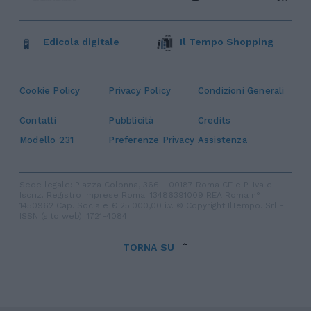
Edicola digitale
Il Tempo Shopping
Cookie Policy
Privacy Policy
Condizioni Generali
Contatti
Pubblicità
Credits
Modello 231
Preferenze Privacy
Assistenza
Sede legale: Piazza Colonna, 366 - 00187 Roma CF e P. Iva e
Iscriz. Registro Imprese Roma: 13486391009 REA Roma n°
1450962 Cap. Sociale € 25.000,00 i.v. © Copyright IlTempo. Srl -
ISSN (sito web): 1721-4084
TORNA SU