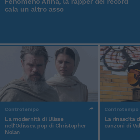
Fenomeno Anna, la rapper dei record
cala un altro asso
Controtempo
Controtempo
La modernità di Ulisse
La rinascita 
nell'Odissea pop di Christopher
canzoni di Va
Nolan