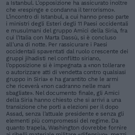
a Istanbul. L'opposizione ha assicurato inoltre
che «respinge e condanna il terrorismo».
L'incontro di Istanbul, a cui hanno preso parte
i ministri degli Esteri degli 11 Paesi occidentali
e musulmani del gruppo Amici della Siria, fra
cui l'Italia con Marta Dassù, si è concluso
all'una di notte. Per rassicurare i Paesi
occidentali spaventati dal ruolo crescente dei
gruppi jihadisti nel conflitto siriano,
l'opposizione si è impegnata a «non tollerare
o autorizzare atti di vendetta contro qualsiasi
gruppo in Siria» e ha garantito che le armi
che riceverà «non cadranno nelle mani
sbagliate». Nel documento finale, gli Amici
della Siria hanno chiesto che si arrivi a una
transizione che porti a elezioni per il dopo
Assad, senza l'attuale presidente e senza gli
elementi più compromessi del regime. Da
quanto trapela, Washington dovrebbe fornire
ai ribelli materiale militare «difensivo», mezzi