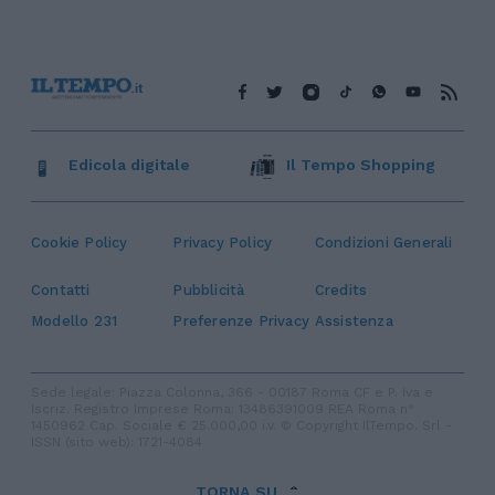
Edicola digitale
Il Tempo Shopping
Cookie Policy
Privacy Policy
Condizioni Generali
Contatti
Pubblicità
Credits
Modello 231
Preferenze Privacy
Assistenza
Sede legale: Piazza Colonna, 366 - 00187 Roma CF e P. Iva e
Iscriz. Registro Imprese Roma: 13486391009 REA Roma n°
1450962 Cap. Sociale € 25.000,00 i.v. © Copyright IlTempo. Srl -
ISSN (sito web): 1721-4084
TORNA SU