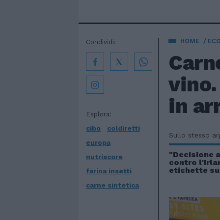
HOME
EC
Condividi:
Carne
vino.
in ar
Esplora:
cibo
coldiretti
Sullo stesso a
europa
"Decisione a
nutriscore
contro l'Irla
etichette su
farina insetti
carne sintetica