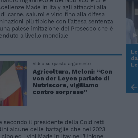
emaforo ingannevole del Nutriscore che
cellenze Made in Italy agli attacchi alla
di carne, salumi e vino fino alla difesa
inazioni più tipiche con l’attesa sentenza
 una palese imitazione del Prosecco che è
venduto a livello mondiale.
Le
da
Rudy Giuliani a Come States?
Video su questo argomento
Le
Trump, Meloni e la strategia
Agricoltura, Meloni: “Con
americana
von der Leyen parlato di
Nutriscore, vigiliamo
contro sorprese”
 secondo il presidente della Coldiretti
dini alcune delle battaglie che nel 2023
 cibo ed i vini Made in Itay nell’Unione