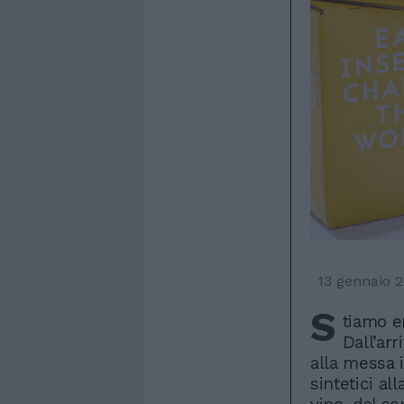
13 gennaio 
S
tiamo e
Dall’arr
alla messa 
sintetici al