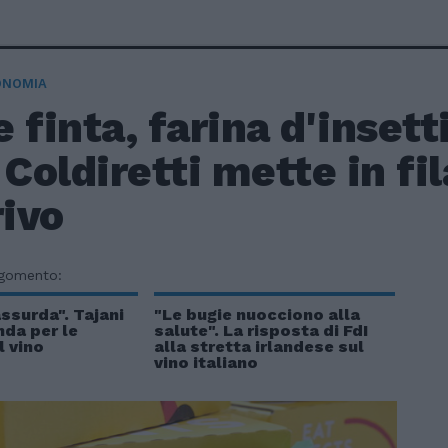
ONOMIA
 finta, farina d'insett
 Coldiretti mette in fil
rivo
rgomento:
ssurda". Tajani
"Le bugie nuocciono alla
nda per le
salute". La risposta di FdI
l vino
alla stretta irlandese sul
vino italiano