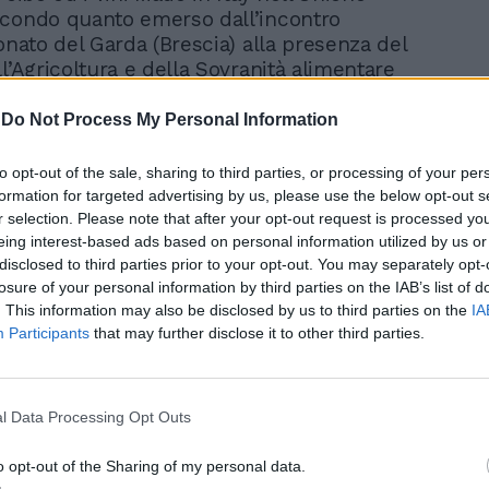
condo quanto emerso dall’incontro
onato del Garda (Brescia) alla presenza del
l’Agricoltura e della Sovranità alimentare
ollobrigida.
-
Do Not Process My Personal Information
trebbero essere già presentate le prime
via libera - spiega Coldiretti - all’arrivo
to opt-out of the sale, sharing to third parties, or processing of your per
 in Europa per la carne prodotta in
formation for targeted advertising by us, please use the below opt-out s
r selection. Please note that after your opt-out request is processed y
come novel food dopo il via libera della
eing interest-based ads based on personal information utilized by us or
ati Uniti. Si tratta di una minaccia letale
disclosed to third parties prior to your opt-out. You may separately opt-
ltura italiana, la salute dei consumatori e
losure of your personal information by third parties on the IAB’s list of
ità del pianeta contro la quale sono state
. This information may also be disclosed by us to third parties on the
IA
e quasi 400mila firme nella mobilitazione
Participants
that may further disclose it to other third parties.
etti per promuovere la legge che vieti la
l’uso e la commercializzazione in Italia
tetico.
l Data Processing Opt Outs
o opt-out of the Sharing of my personal data.