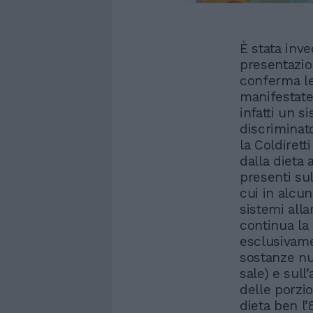
È stata inve
presentazio
conferma le 
manifestate d
infatti un s
discriminat
la Coldiret
dalla dieta 
presenti sull
cui in alcun
sistemi alla
continua la 
esclusivame
sostanze nu
sale) e sul
delle porzi
dieta ben l’