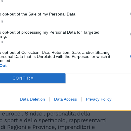
In
Nutriscore, Lollobrigida
“Il Governo sarà sempre
o opt-out of the Sale of my Personal Data.
contrario”
In
to opt-out of processing my Personal Data for Targeted
ing.
In
o opt-out of Collection, Use, Retention, Sale, and/or Sharing
ersonal Data that Is Unrelated with the Purposes for which it
lected.
Out
ietà trasversale come dimostrano le firme
’ambito dell’iniziativa di Coldiretti,
CONFIRM
mica, World Farmers Markets Coalition,
rs Organization, Farm Europe e Filiera
eme al premier Giorgia Meloni e al Ministro
Data Deletion
Data Access
Privacy Policy
ltura e della Sovranità alimentare hanno
stri e Sottosegretari, Parlamentari
 europei, Sindaci, personalità della
o sport e dello spettacolo, rappresentanti
i di Regioni e Province, imprenditori e