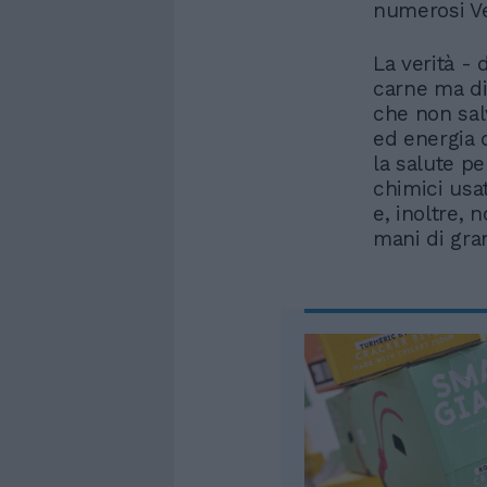
numerosi Ve
La verità - 
carne ma di
che non sa
ed energia d
la salute pe
chimici usa
e, inoltre, 
mani di gran