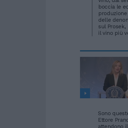
vino, dal s
boccia le ec
produzione 
delle denom
sul Prosek,
il vino più 
Sono queste
Ettore Pran
attendono il