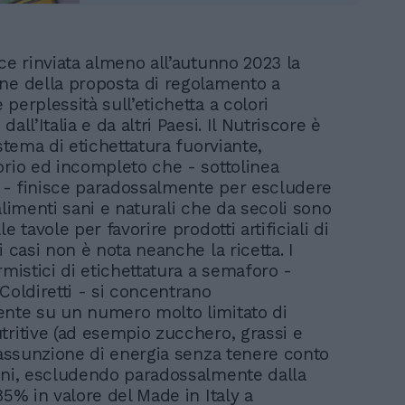
ce rinviata almeno all’autunno 2023 la
ne della proposta di regolamento a
perplessità sull’etichetta a colori
all’Italia e da altri Paesi. Il Nutriscore è
istema di etichettatura fuorviante,
orio ed incompleto che - sottolinea
ti - finisce paradossalmente per escludere
alimenti sani e naturali che da secoli sono
e tavole per favorire prodotti artificiali di
i casi non è nota neanche la ricetta. I
rmistici di etichettatura a semaforo -
Coldiretti - si concentrano
nte su un numero molto limitato di
tritive (ad esempio zucchero, grassi e
l’assunzione di energia senza tenere conto
oni, escludendo paradossalmente dalla
85% in valore del Made in Italy a