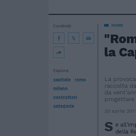
HOME
Condividi:
"Rom
la Ca
Esplora:
La provoca
capitale
roma
raccolta da
milano
da vent'an
costruttori
progettare
categorie
20 aprile 201
S
e all'i
della Re