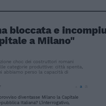
a bloccata e incompi
pitale a Milano"
zione choc dei costruttori romani
lle categorie produttive: città spenta,
ni abbiamo perso la capacità di
a
a
7
a
mprovviso diventasse Milano la Capitale
pubblica Italiana? L'interrogativo,