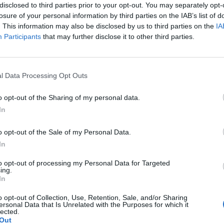
disclosed to third parties prior to your opt-out. You may separately opt-
lo dice chiaro: «Noi abbiamo un "sogno".
losure of your personal information by third parties on the IAB’s list of
a città che esca dal suo stato catatonico,
. This information may also be disclosed by us to third parties on the
IA
na sua "vision" del futuro e su questa... SE
Participants
that may further disclose it to other third parties.
INUARE A LEGGERE CLICCA QUI
Le
da
l Data Processing Opt Outs
Rudy Giuliani a Come States?
Le
Trump, Meloni e la strategia
o opt-out of the Sharing of my personal data.
americana
In
o opt-out of the Sale of my Personal Data.
In
to opt-out of processing my Personal Data for Targeted
ing.
In
o opt-out of Collection, Use, Retention, Sale, and/or Sharing
ersonal Data that Is Unrelated with the Purposes for which it
lected.
Out