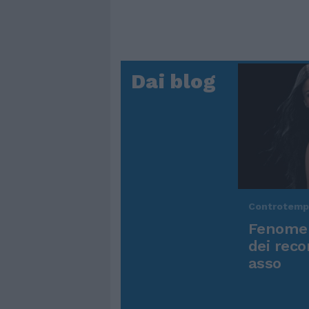
Dai blog
Controtem
Fenomen
dei reco
asso