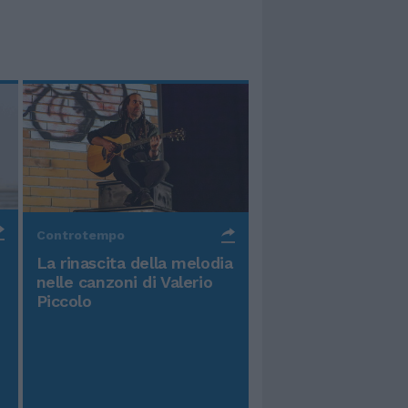
Controtempo
La rinascita della melodia
nelle canzoni di Valerio
Piccolo