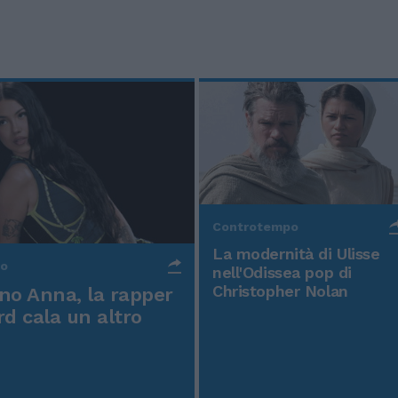
Controtempo
La modernità di Ulisse
po
nell'Odissea pop di
Christopher Nolan
o Anna, la rapper
rd cala un altro