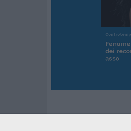
Controtem
Fenomen
dei reco
asso