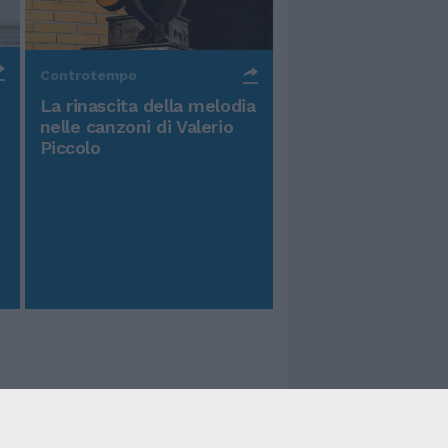
Controtempo
La rinascita della melodia
nelle canzoni di Valerio
Piccolo