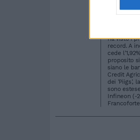
2%, registra
Street, che 
prezzi alla 
lo spread tr
allarmanti,
ha visto i p
record. A in
cede l'1,92%
proposito si
siano le ba
Credit Agri
dei 'Piigs',
sono estese
Infineon (-2
Francoforte