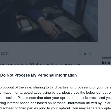
a
a
 2011
a
In 
ni sui titoli di Stato dei Paesi europei
o le borse del vecchio continente a una
-
Do Not Process My Personal Information
ura negativa. Scivola dell'1,08% a
nti l'Ftse Mib di Piazza Affari. Al termine
ta segnata dalle continue oscillazioni
to opt-out of the sale, sharing to third parties, or processing of your per
di riflesso all'andamento dello spread e
formation for targeted advertising by us, please use the below opt-out s
r selection. Please note that after your opt-out request is processed y
 sulla formazione del nuovo governo
eing interest-based ads based on personal information utilized by us or
cco Finmeccanica, che chiude con un
disclosed to third parties prior to your opt-out. You may separately opt-
azza Affari un'altra giornata complicata,