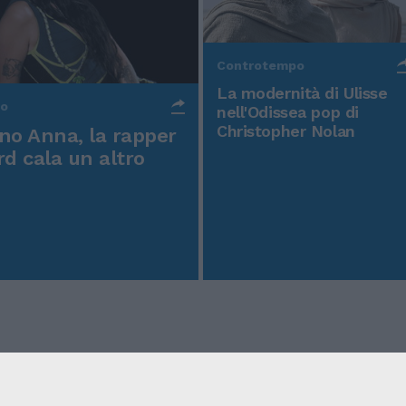
Controtempo
La modernità di Ulisse
po
nell'Odissea pop di
Christopher Nolan
o Anna, la rapper
rd cala un altro