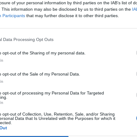
losure of your personal information by third parties on the IAB’s list of
filo, con un occhio allo spread e un altro
. This information may also be disclosed by us to third parties on the
IA
azioni dei capi di partito. Molto negativo
Participants
that may further disclose it to other third parties.
 con gli indici in calo fino a un minimo del
Le
 lo spread supera i 530 punti e il
da
dei Btp schizza sopra il 7%. Nel
Rudy Giuliani a Come States?
Le
l Data Processing Opt Outs
l'inversione di tendenza, in coincidenza
Trump, Meloni e la strategia
vi dati macro americani, e dichiarazioni
americana
o opt-out of the Sharing of my personal data.
 da Roma che lasciano capire come il
In
ti sia ormai pronto a vedere la luce.
la infine nelle ultime battute e indice
o opt-out of the Sale of my Personal Data.
egativo. SALE LO SPREAD L'Ibex di Madrid
In
erreno l'1,39% a 8.256,2 punti, mentre fa
ondra che, essendo fuori
to opt-out of processing my Personal Data for Targeted
tema, riesce a restare sopra la parità e
ing.
In
essione in rialzo dello 0,28 % a 5.543,29
fonda Atene, giù del 4,71% a causa
o opt-out of Collection, Use, Retention, Sale, and/or Sharing
di vendite sui finanziari innescate dai
ersonal Data that Is Unrelated with the Purposes for which it
lected.
 sul Pil. Le perdite riportate dalle altre
Out
 comunque inferiori a quelle, prossime al