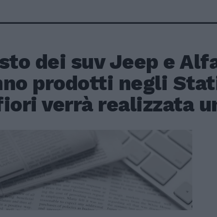
sto dei suv Jeep e Al
no prodotti negli Stati
iori verrà realizzata u