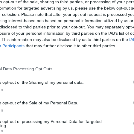
to opt-out of the sale, sharing to third parties, or processing of your per
Fiat e Chrysler, primo appuntamento del
formation for targeted advertising by us, please use the below opt-out s
alto organismo decisionale dopo il
r selection. Please note that after your opt-out request is processed y
i amministrazione, nominato il 28 luglio e d
eing interest-based ads based on personal information utilized by us or
 che questa sia l'occasione per fare
disclosed to third parties prior to your opt-out. You may separately opt-
ulle prossime strategie. Qualcuno nel
losure of your personal information by third parties on the IAB’s list of
orinese ipotizza che la decisione dello
. This information may also be disclosed by us to third parties on the
IA
Participants
that may further disclose it to other third parties.
o possa essere legata anche al nuovo
Le
i lavoratori della Chrysler in via di
da
, che potrebbe prevedere un accordo per
Rudy Giuliani a Come States?
Le
Trump, Meloni e la strategia
ne in Usa dei modelli destinati a quel
l Data Processing Opt Outs
americana
ncertezza non piace ai lavoratori di
e già hanno visto sfumare l'ipotesi del
o opt-out of the Sharing of my personal data.
 realizzato in Serbia. Oltre alla citycar
In
un suv Jeep di dimensioni più piccole, ma
otesi. Di sicuro c'è che la produzione di
o opt-out of the Sale of my Personal Data.
 da minori volumi, rispetto ai 280.000 suv
In
 lo stabilimento torinese a partire dal
to opt-out of processing my Personal Data for Targeted
mestre 2012, rischia di provocare un
ing.
amento dell'organico e nuovi esuberi. «È
In