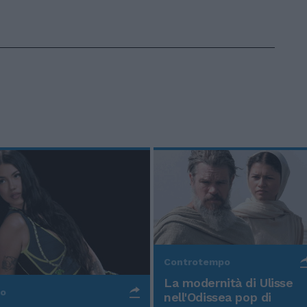
Controtempo
La modernità di Ulisse
po
nell'Odissea pop di