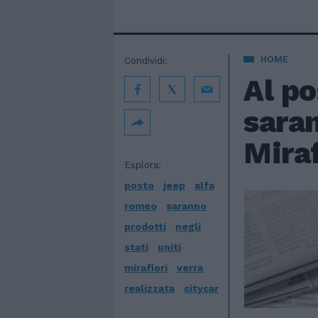
HOME
Condividi:
Al po
saran
Miraf
Esplora:
posto
jeep
alfa
romeo
saranno
prodotti
negli
stati
uniti
mirafiori
verra
realizzata
citycar