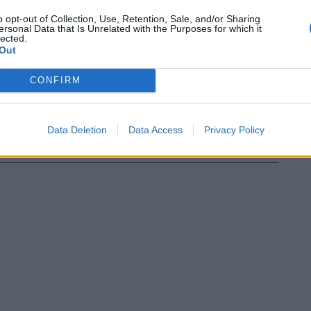
afferma Giorgio Airaudo, responsabile
o opt-out of Collection, Use, Retention, Sale, and/or Sharing
Fiom - che non esiste più un piano
ersonal Data that Is Unrelated with the Purposes for which it
i riferimento. L'azienda ha ottenuto di
lected.
Out
i libere rispetto al Paese e a Torino e si
 conseguenza». Per Claudio Chiarle della
CONFIRM
e, «è necessario mantenere la produzione
ura di gamma alta con un buon margine di
 volumi produttivi analoghi a quelli previsti
Data Deletion
Data Access
Privacy Policy