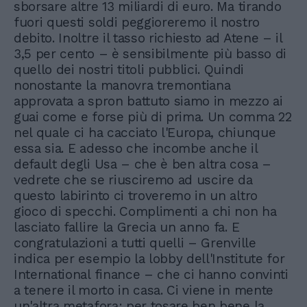
sborsare altre 13 miliardi di euro. Ma tirando
fuori questi soldi peggioreremo il nostro
debito. Inoltre il tasso richiesto ad Atene – il
3,5 per cento – è sensibilmente più basso di
quello dei nostri titoli pubblici. Quindi
nonostante la manovra tremontiana
approvata a spron battuto siamo in mezzo ai
guai come e forse più di prima. Un comma 22
nel quale ci ha cacciato l'Europa, chiunque
essa sia. E adesso che incombe anche il
default degli Usa – che è ben altra cosa –
vedrete che se riusciremo ad uscire da
questo labirinto ci troveremo in un altro
gioco di specchi. Complimenti a chi non ha
lasciato fallire la Grecia un anno fa. E
congratulazioni a tutti quelli – Grenville
indica per esempio la lobby dell'Institute for
International finance – che ci hanno convinti
a tenere il morto in casa. Ci viene in mente
un'altra metafora: per tosare ben bene la