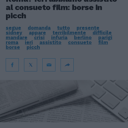
al consueto film: borse in
picch
segue
domanda
tutto
presente
sidney
appare
terribilmente
difficile
mandare
crisi
infuria
berlino
parigi
roma
ieri
assistito
consueto
film
borse
picch