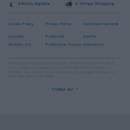
Edicola digitale
Il Tempo Shopping
Cookie Policy
Privacy Policy
Condizioni Generali
Contatti
Pubblicità
Credits
Modello 231
Preferenze Privacy
Assistenza
Sede legale: Piazza Colonna, 366 - 00187 Roma CF e P. Iva e
Iscriz. Registro Imprese Roma: 13486391009 REA Roma n°
1450962 Cap. Sociale € 25.000,00 i.v. © Copyright IlTempo. Srl -
ISSN (sito web): 1721-4084
TORNA SU