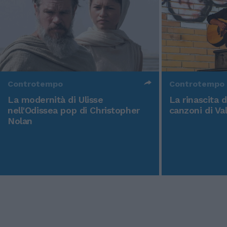
Controtempo
Controtempo
La modernità di Ulisse
La rinascita 
nell'Odissea pop di Christopher
canzoni di Va
Nolan