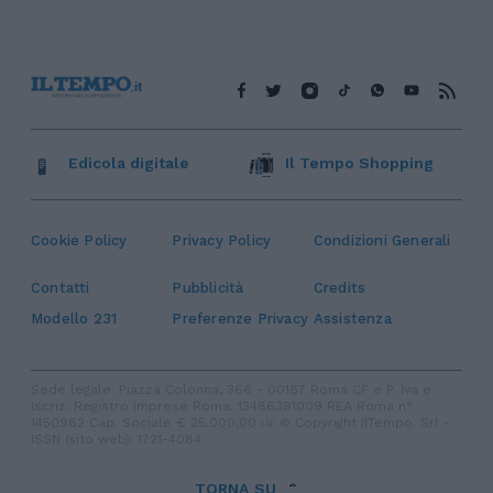
Edicola digitale
Il Tempo Shopping
Cookie Policy
Privacy Policy
Condizioni Generali
Contatti
Pubblicità
Credits
Modello 231
Preferenze Privacy
Assistenza
Sede legale: Piazza Colonna, 366 - 00187 Roma CF e P. Iva e
Iscriz. Registro Imprese Roma: 13486391009 REA Roma n°
1450962 Cap. Sociale € 25.000,00 i.v. © Copyright IlTempo. Srl -
ISSN (sito web): 1721-4084
TORNA SU