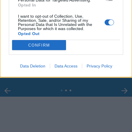
Personal Data for Targeted Advertising.
Opted In
I want to opt-out of Collection, Use,
Retention, Sale, and/or Sharing of my
Personal Data that Is Unrelated with the
Purposes for which it was collected.
Opted Out
00:00
01:16
CONFIRM
Leonardo Maria Del Vecchio dall'ex compagna
in ospedale. Le dichiarazioni ai giornalisti
Data Deletion
Data Access
Privacy Policy