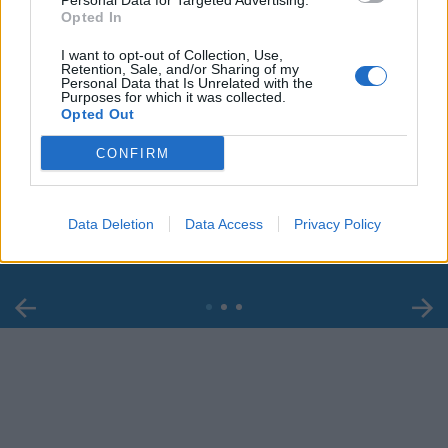
Personal Data for Targeted Advertising.
Opted In
I want to opt-out of Collection, Use,
Retention, Sale, and/or Sharing of my
Personal Data that Is Unrelated with the
Purposes for which it was collected.
Opted Out
00:00
01:16
CONFIRM
Leonardo Maria Del Vecchio dall'ex compagna
in ospedale. Le dichiarazioni ai giornalisti
Data Deletion
Data Access
Privacy Policy