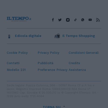
Edicola digitale
Il Tempo Shopping
Cookie Policy
Privacy Policy
Condizioni Generali
Contatti
Pubblicità
Credits
Modello 231
Preferenze Privacy
Assistenza
Sede legale: Piazza Colonna, 366 - 00187 Roma CF e P. Iva e
Iscriz. Registro Imprese Roma: 13486391009 REA Roma n°
1450962 Cap. Sociale € 25.000,00 i.v. © Copyright IlTempo. Srl -
ISSN (sito web): 1721-4084
TORNA SU