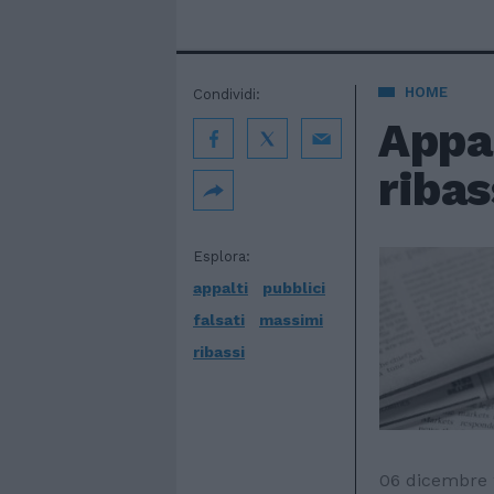
HOME
Condividi:
Appal
ribas
Esplora:
appalti
pubblici
falsati
massimi
ribassi
06 dicembre