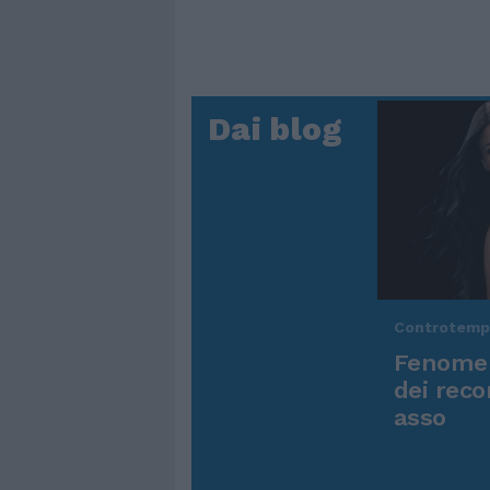
Dai blog
Controtem
Fenomen
dei reco
asso