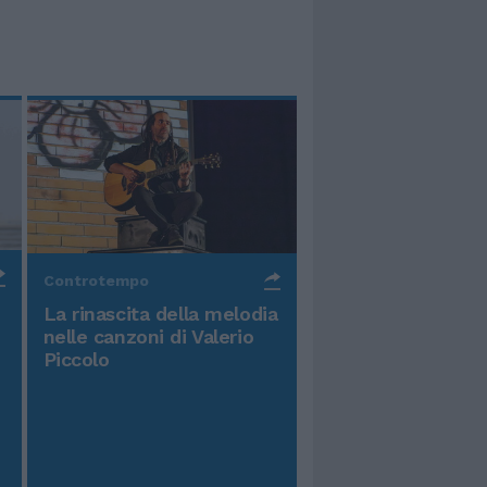
Controtempo
La rinascita della melodia
nelle canzoni di Valerio
Piccolo