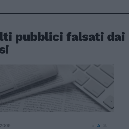
ti pubblici falsati da
si
a
a
 2009
a