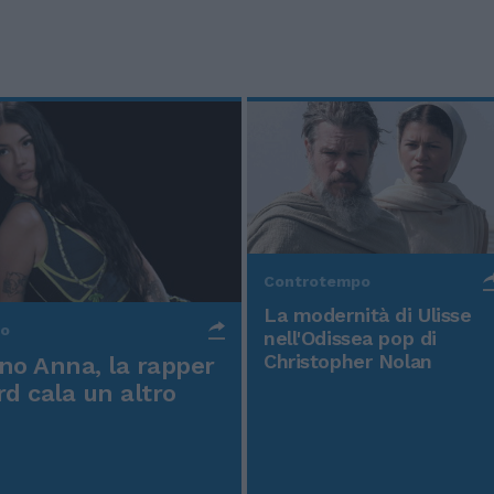
Controtempo
La modernità di Ulisse
po
nell'Odissea pop di
Christopher Nolan
o Anna, la rapper
rd cala un altro