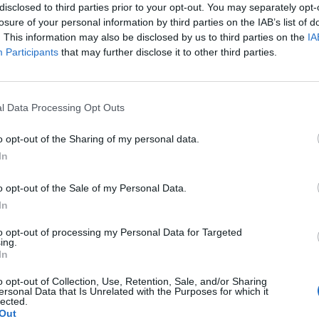
disclosed to third parties prior to your opt-out. You may separately opt-
are aggiudicate al massimo ribasso sono
losure of your personal information by third parties on the IAB’s list of
tte il parcheggio multipiano del
. This information may also be disclosed by us to third parties on the
IA
di Torino la cui gara è stata aggiudicata
Participants
that may further disclose it to other third parties.
criterio del massimo ribasso con numeri
 da soli, da circa due milioni a 400 mila
Le
progettazione di una nuova palazzina
da
l Data Processing Opt Outs
'ospedale di Adria (Rovigo), aggiudicata
Rudy Giuliani a Come States?
Le
Trump, Meloni e la strategia
sso del 74,5%. Mentre per l'Associazione
o opt-out of the Sharing of my personal data.
americana
 andrebbe valutato per la sua qualità
In
e pagato secondo i prezzi di mercato in
antire una buona esecuzione dei lavori. Il
o opt-out of the Sale of my Personal Data.
 del regolamento sul Codice degli Appalti
In
e fine una volta per tutte a questa
i caos», si augura Oddi Baglioni.
to opt-out of processing my Personal Data for Targeted
ing.
In
o opt-out of Collection, Use, Retention, Sale, and/or Sharing
ersonal Data that Is Unrelated with the Purposes for which it
lected.
Out