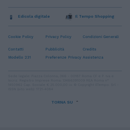
Edicola digitale
Il Tempo Shopping
Cookie Policy
Privacy Policy
Condizioni Generali
Contatti
Pubblicità
Credits
Modello 231
Preferenze Privacy
Assistenza
Sede legale: Piazza Colonna, 366 - 00187 Roma CF e P. Iva e
Iscriz. Registro Imprese Roma: 13486391009 REA Roma n°
1450962 Cap. Sociale € 25.000,00 i.v. © Copyright IlTempo. Srl -
ISSN (sito web): 1721-4084
TORNA SU