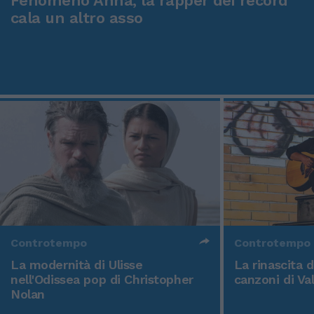
Fenomeno Anna, la rapper dei record
cala un altro asso
Controtempo
Controtempo
La modernità di Ulisse
La rinascita 
nell'Odissea pop di Christopher
canzoni di Va
Nolan