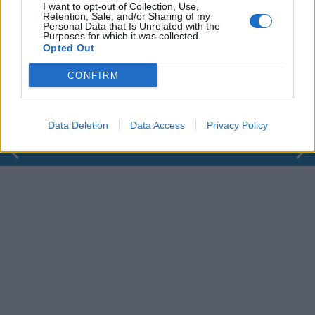
I want to opt-out of Collection, Use,
Retention, Sale, and/or Sharing of my
Personal Data that Is Unrelated with the
Purposes for which it was collected.
00:00
01:16
Opted Out
Leonardo Maria Del Vecchio dall'ex compagna
CONFIRM
in ospedale. Le dichiarazioni ai giornalisti
Data Deletion
Data Access
Privacy Policy