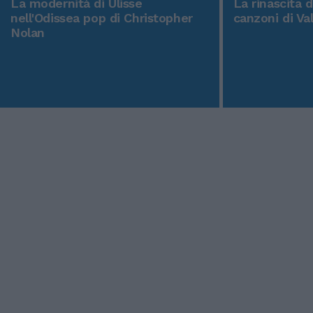
La modernità di Ulisse
La rinascita 
nell'Odissea pop di Christopher
canzoni di Va
Nolan