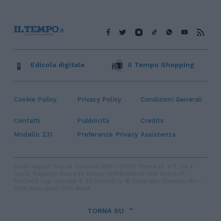
Edicola digitale
Il Tempo Shopping
Cookie Policy
Privacy Policy
Condizioni Generali
Contatti
Pubblicità
Credits
Modello 231
Preferenze Privacy
Assistenza
Sede legale: Piazza Colonna, 366 - 00187 Roma CF e P. Iva e
Iscriz. Registro Imprese Roma: 13486391009 REA Roma n°
1450962 Cap. Sociale € 25.000,00 i.v. © Copyright IlTempo. Srl -
ISSN (sito web): 1721-4084
TORNA SU