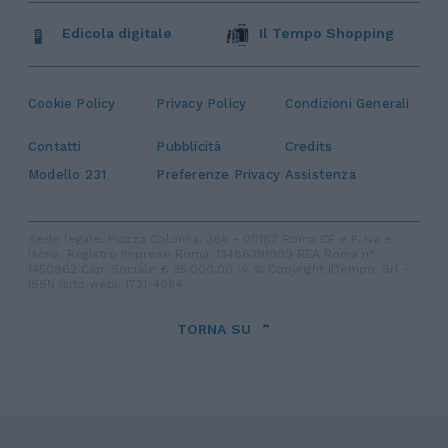
Edicola digitale
Il Tempo Shopping
Cookie Policy
Privacy Policy
Condizioni Generali
Contatti
Pubblicità
Credits
Modello 231
Preferenze Privacy
Assistenza
Sede legale: Piazza Colonna, 366 - 00187 Roma CF e P. Iva e
Iscriz. Registro Imprese Roma: 13486391009 REA Roma n°
1450962 Cap. Sociale € 25.000,00 i.v. © Copyright IlTempo. Srl -
ISSN (sito web): 1721-4084
TORNA SU