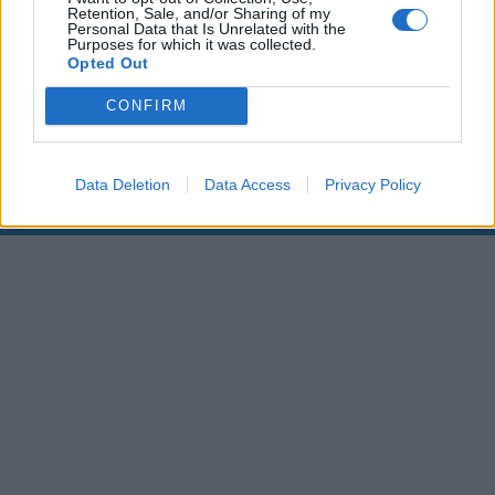
Retention, Sale, and/or Sharing of my
Personal Data that Is Unrelated with the
00:00
01:16
Purposes for which it was collected.
Opted Out
Leonardo Maria Del Vecchio dall'ex compagna
CONFIRM
in ospedale. Le dichiarazioni ai giornalisti
Data Deletion
Data Access
Privacy Policy